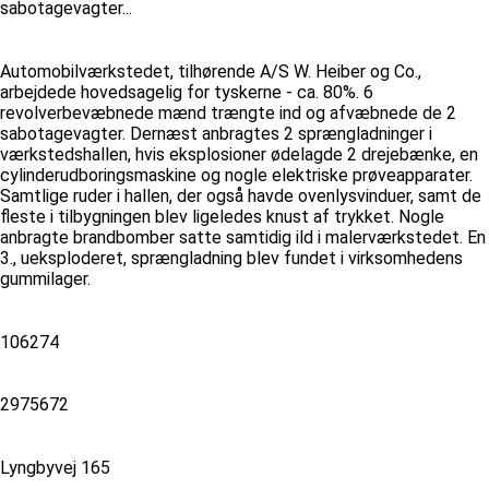
sabotagevagter...
Automobilværkstedet, tilhørende A/S W. Heiber og Co.,
arbejdede hovedsagelig for tyskerne - ca. 80%. 6
revolverbevæbnede mænd trængte ind og afvæbnede de 2
sabotagevagter. Dernæst anbragtes 2 sprængladninger i
værkstedshallen, hvis eksplosioner ødelagde 2 drejebænke, en
cylinderudboringsmaskine og nogle elektriske prøveapparater.
Samtlige ruder i hallen, der også havde ovenlysvinduer, samt de
fleste i tilbygningen blev ligeledes knust af trykket. Nogle
anbragte brandbomber satte samtidig ild i malerværkstedet. En
3., ueksploderet, sprængladning blev fundet i virksomhedens
gummilager.
106274
2975672
Lyngbyvej 165