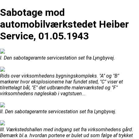
Sabotage mod
automobilværkstedet Heiber
Service, 01.05.1943
I. Den sabotageramte servicestation set fra Lyngbyvej.
Rids over virksomhedens bygningskompleks. "A" og "B"
markerer hvor eksplosionerne har fundet sted, "C" viser et
tilrettelagt bål, "E" det udbrændte malerværksted og "F"
virksomhedens nøgleskab i vagtstuen...
II. Den sabotageramte servicestation set fra Lyngbyvej.
III. Værkstedshallen med indgang set fra virksomhedens gård.
Bemærk bl.a. hvordan portene er bulet ud som følge af trykket