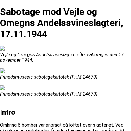
Sabotage mod Vejle og
Omegns Andelssvineslagteri,
17.11.1944
Vejle og Omegns Andelssvineslagteri efter sabotagen den 17.
november 1944.
Frihedsmuseets sabotagekartotek (FHM 24670)
Frihedsmuseets sabotagekartotek (FHM 24670)
Intro
Omkring 6 bomber var anbragt på loftet over slagteriet. Ved
eksplosionen ødelagdes foruden bygningens tag også ca. 70