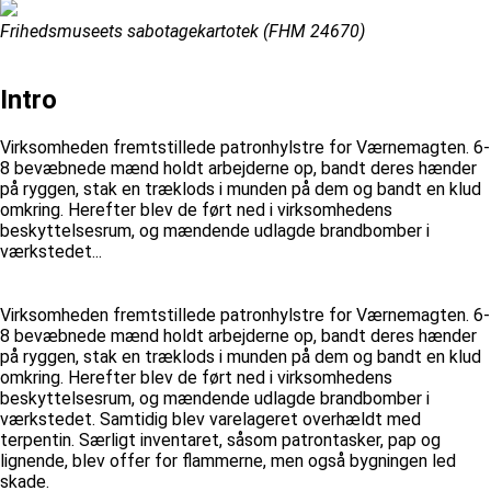
Frihedsmuseets sabotagekartotek (FHM 24670)
Intro
Virksomheden fremtstillede patronhylstre for Værnemagten. 6-
8 bevæbnede mænd holdt arbejderne op, bandt deres hænder
på ryggen, stak en træklods i munden på dem og bandt en klud
omkring. Herefter blev de ført ned i virksomhedens
beskyttelsesrum, og mændende udlagde brandbomber i
værkstedet...
Virksomheden fremtstillede patronhylstre for Værnemagten. 6-
8 bevæbnede mænd holdt arbejderne op, bandt deres hænder
på ryggen, stak en træklods i munden på dem og bandt en klud
omkring. Herefter blev de ført ned i virksomhedens
beskyttelsesrum, og mændende udlagde brandbomber i
værkstedet. Samtidig blev varelageret overhældt med
terpentin. Særligt inventaret, såsom patrontasker, pap og
lignende, blev offer for flammerne, men også bygningen led
skade.