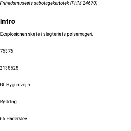
Frihedsmuseets sabotagekartotek (FHM 24670)
Intro
Eksplosionen skete i slagteriets pølsemageri.
76376
2138528
Gl. Hygumvej 5
Rødding
66 Haderslev