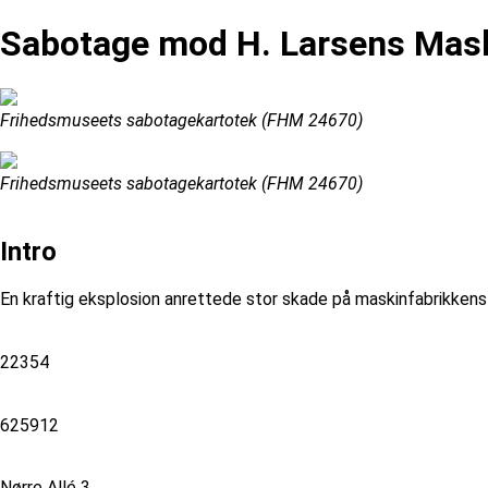
Sabotage mod H. Larsens Mask
Frihedsmuseets sabotagekartotek (FHM 24670)
Frihedsmuseets sabotagekartotek (FHM 24670)
Intro
En kraftig eksplosion anrettede stor skade på maskinfabrikkens 
22354
625912
Nørre Allé 3