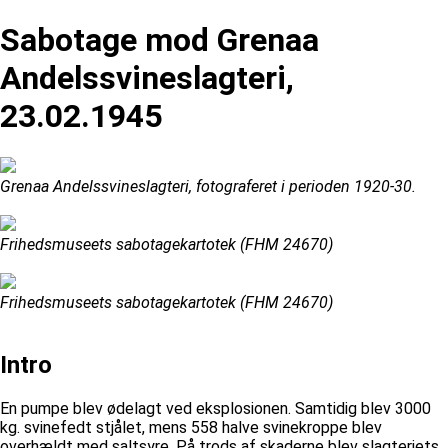
Sabotage mod Grenaa
Andelssvineslagteri,
23.02.1945
Grenaa Andelssvineslagteri, fotograferet i perioden 1920-30.
Frihedsmuseets sabotagekartotek (FHM 24670)
Frihedsmuseets sabotagekartotek (FHM 24670)
Intro
En pumpe blev ødelagt ved eksplosionen. Samtidig blev 3000
kg. svinefedt stjålet, mens 558 halve svinekroppe blev
overhældt med saltsyre. På trods af skaderne blev slagteriets