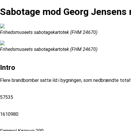
Sabotage mod Georg Jensens 
Frihedsmuseets sabotagekartotek (FHM 24670)
Frihedsmuseets sabotagekartotek (FHM 24670)
Intro
Flere brandbomber satte ild i bygningen, som nedbrændte totalt
57535
1610980
Gammel Køgevej 290