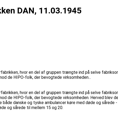
kken DAN, 11.03.1945
abrikken, hvor en del af gruppen trængte ind på selve fabrikso
mod de HIPO-folk, der bevogtede virksomheden...
abrikken, hvor en del af gruppen trængte ind på selve fabrikso
 mod de HIPO-folk, der bevogtede virksomheden. Herved blev de
tte både danske og tyske ambulancer køre med døde og sårede - 
øde og sårede til mellem 15 og 20.