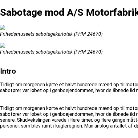
Sabotage mod A/S Motorfabri
Frihedsmuseets sabotagekartotek (FHM 24670)
Frihedsmuseets sabotagekartotek (FHM 24670)
Intro
Tidligt om morgenen kørte et halvt hundrede mænd op til motorf
sabotører var løbet op i genboejendommen, hvor de åbnede ild 
Tidligt om morgenen kørte et halvt hundrede mænd op til motorf
sabotører var løbet op i genboejendommen, hvor de åbnede ild
senere. Skudvekslingen varede i flere timer, og flere gange må
personer, som blev ramt i kugleregnen. Man anslog antallet af d