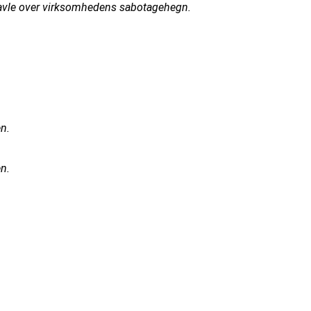
ravle over virksomhedens sabotagehegn.
n.
n.