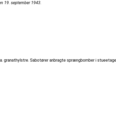
en 19. september 1943.
a. granathylstre. Sabotører anbragte sprængbomber i stueetag