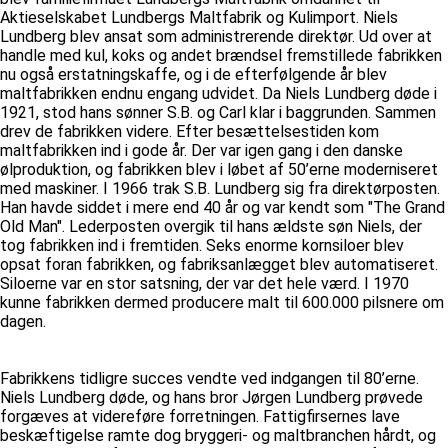
Aktieselskabet Lundbergs Maltfabrik og Kulimport. Niels
Lundberg blev ansat som administrerende direktør. Ud over at
handle med kul, koks og andet brændsel fremstillede fabrikken
nu også erstatningskaffe, og i de efterfølgende år blev
maltfabrikken endnu engang udvidet. Da Niels Lundberg døde i
1921, stod hans sønner S.B. og Carl klar i baggrunden. Sammen
drev de fabrikken videre. Efter besættelsestiden kom
maltfabrikken ind i gode år. Der var igen gang i den danske
ølproduktion, og fabrikken blev i løbet af 50’erne moderniseret
med maskiner. I 1966 trak S.B. Lundberg sig fra direktørposten.
Han havde siddet i mere end 40 år og var kendt som "The Grand
Old Man". Lederposten overgik til hans ældste søn Niels, der
tog fabrikken ind i fremtiden. Seks enorme kornsiloer blev
opsat foran fabrikken, og fabriksanlægget blev automatiseret.
Siloerne var en stor satsning, der var det hele værd. I 1970
kunne fabrikken dermed producere malt til 600.000 pilsnere om
dagen.
Fabrikkens tidligre succes vendte ved indgangen til 80’erne.
Niels Lundberg døde, og hans bror Jørgen Lundberg prøvede
forgæves at videreføre forretningen. Fattigfirsernes lave
beskæftigelse ramte dog bryggeri- og maltbranchen hårdt, og