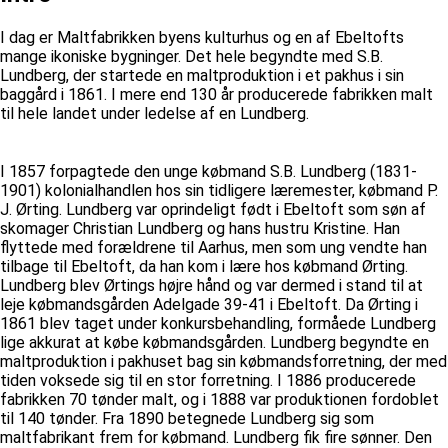
I dag er Maltfabrikken byens kulturhus og en af Ebeltofts
mange ikoniske bygninger. Det hele begyndte med S.B.
Lundberg, der startede en maltproduktion i et pakhus i sin
baggård i 1861. I mere end 130 år producerede fabrikken malt
til hele landet under ledelse af en Lundberg.
I 1857 forpagtede den unge købmand S.B. Lundberg (1831-
1901) kolonialhandlen hos sin tidligere læremester, købmand P.
J. Ørting. Lundberg var oprindeligt født i Ebeltoft som søn af
skomager Christian Lundberg og hans hustru Kristine. Han
flyttede med forældrene til Aarhus, men som ung vendte han
tilbage til Ebeltoft, da han kom i lære hos købmand Ørting.
Lundberg blev Ørtings højre hånd og var dermed i stand til at
leje købmandsgården Adelgade 39-41 i Ebeltoft. Da Ørting i
1861 blev taget under konkursbehandling, formåede Lundberg
lige akkurat at købe købmandsgården. Lundberg begyndte en
maltproduktion i pakhuset bag sin købmandsforretning, der med
tiden voksede sig til en stor forretning. I 1886 producerede
fabrikken 70 tønder malt, og i 1888 var produktionen fordoblet
til 140 tønder. Fra 1890 betegnede Lundberg sig som
maltfabrikant frem for købmand. Lundberg fik fire sønner. Den