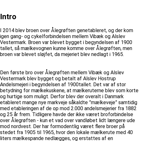
Intro
I 2014 blev broen over Ålegrøften genetableret, og der kom
igen gang- og cykelforbindelsen mellem Vibæk og Alslev
Vestermark. Broen var blevet bygget i begyndelsen af 1900
tallet, så mælkevognen kunne komme over Ålegrøften, men
broen var blevet sløjfet, da mejeriet blev nedlagt i 1965.
Den første bro over Ålegrøften mellem Vibæk og Alslev
Vestermark blev bygget og betalt af Alslev Hostrup
Andelsmejeri i begyndelsen af 1900tallet. Det var af stor
betydning for mælkekuskene, at mælkeruterne blev som korte
og hurtige som muligt. Derfor blev der overalt i Danmark
etableret mange nye markveje såkaldte ”mælkeveje” samtidig
med etableringen af de op mod 2.000 andelsmejerier fra 1882
og 25 år frem. Tidligere havde der ikke været broforbindelse
over Ålegrøften - kun et vad over vandløbet lidt længere ude
mod nordvest. Der har formodentlig været flere broer på
stedet fra 1905 til 1965, hvor den lokale mælkerute med 40
liters mælkespande nedlægges, og erstattes af en