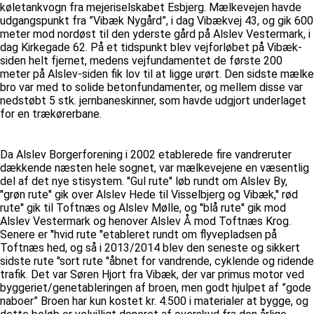
køletankvogn fra mejeriselskabet Esbjerg. Mælkevejen havde
udgangspunkt fra ”Vibæk Nygård”, i dag Vibækvej 43, og gik 600
meter mod nordøst til den yderste gård på Alslev Vestermark, i
dag Kirkegade 62. På et tidspunkt blev vejforløbet på Vibæk-
siden helt fjernet, medens vejfundamentet de første 200
meter på Alslev-siden fik lov til at ligge urørt. Den sidste mælke
bro var med to solide betonfundamenter, og mellem disse var
nedstøbt 5 stk. jernbaneskinner, som havde udgjort underlaget
for en trækørerbane.
Da Alslev Borgerforening i 2002 etablerede fire vandreruter
dækkende næsten hele sognet, var mælkevejene en væsentlig
del af det nye stisystem. ''Gul rute'' løb rundt om Alslev By,
''grøn rute'' gik over Alslev Hede til Visselbjerg og Vibæk,'' rød
rute'' gik til Toftnæs og Alslev Mølle, og ''blå rute'' gik mod
Alslev Vestermark og henover Alslev Å mod Toftnæs Krog.
Senere er ''hvid rute ''etableret rundt om flyvepladsen på
Toftnæs hed, og så i 2013/2014 blev den seneste og sikkert
sidste rute ''sort rute ''åbnet for vandrende, cyklende og ridende
trafik. Det var Søren Hjort fra Vibæk, der var primus motor ved
byggeriet/genetableringen af broen, men godt hjulpet af ”gode
naboer” Broen har kun kostet kr. 4.500 i materialer at bygge, og