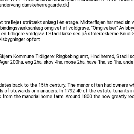
endervang danskeherregaarde.dk]
 trefløjet stråtækt anlæg i én etage. Midterfløjen har med sin v
t bindingsværksanlæg omgivet af voldgrave. ''Omgivelser'' Avlsb
f en tidligere voldgrav. I Stadil kirke ses på stolerækkerne Knud
vlsbygninger opført
kjern Kommune Tidligere: Ringkøbing amt, Hind herred, Stadil so
 Ager 200ha, eng 2ha, skov 4ha, mose 2ha, have 1ha, sø 1ha, ande
d dates back to the 15th century. The manor often had owners wh
s of stewards or managers. In 1792 40 of the estate tenants in
ots from the manorial home farm. Around 1800 the now greatly 