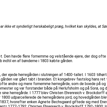
ar ikke et synderligt herskabeligt præg, hvilket kan skyldes, at S
et. Den havde flere fornemme og velstående ejere, der dog ofte
 indtil en af bønderne i 1803 købte gården.
en, der ejede herregården i slutningen af 1400-tallet. I 1603 t
 gården var gået tabt i branden. Et kongebrev fastslog hans ret
e ofte andre og mere fornemme herregårde, som de boede på og S
ester og var forstander både på Herlufsholm og på Sorø, og de
e sine herregårde. I 1777 blev Christen Ehrenreich v. Brockdorff 
1800 udparcellerede de herregårdens jord, og hovedgården blev i
37, hvorefter enken Agnete Bechsgaard giftede sig med Enevold 
ntz 1777-1792: Christen Ehrenreich v. Brockdorff 1792-1800: 