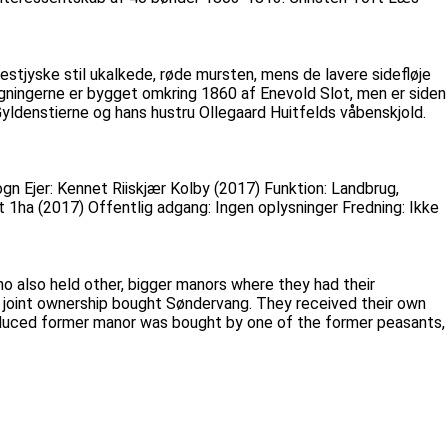
estjyske stil ukalkede, røde mursten, mens de lavere sidefløje
ygningerne er bygget omkring 1860 af Enevold Slot, men er siden
 Gyldenstierne og hans hustru Ollegaard Huitfelds våbenskjold.
gn Ejer: Kennet Riiskjær Kolby (2017) Funktion: Landbrug,
t 1ha (2017) Offentlig adgang: Ingen oplysninger Fredning: Ikke
o also held other, bigger manors where they had their
 joint ownership bought Søndervang. They received their own
reduced former manor was bought by one of the former peasants,