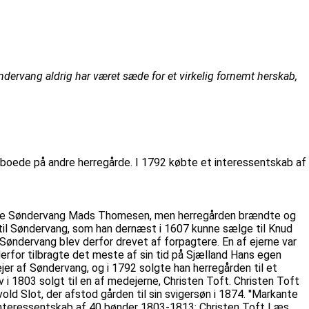
øndervang aldrig har været sæde for et virkelig fornemt herskab,
 boede på andre herregårde. I 1792 købte et interessentskab af
ilhørte Søndervang Mads Thomesen, men herregården brændte og
 til Søndervang, som han dernæst i 1607 kunne sælge til Knud
øndervang blev derfor drevet af forpagtere. En af ejerne var
rfor tilbragte det meste af sin tid på Sjælland Hans egen
ejer af Søndervang, og i 1792 solgte han herregården til et
 1803 solgt til en af medejerne, Christen Toft. Christen Toft
Slot, der afstod gården til sin svigersøn i 1874. ''Markante
Interessentskab af 40 bønder 1803-1813: Christen Toft Læs