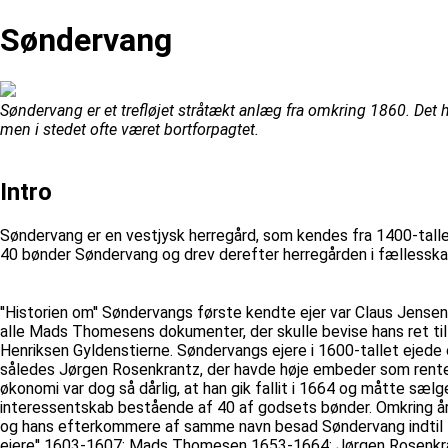
Søndervang
Søndervang er et trefløjet stråtækt anlæg fra omkring 1860. Det h
men i stedet ofte været bortforpagtet.
Intro
Søndervang er en vestjysk herregård, som kendes fra 1400-tall
40 bønder Søndervang og drev derefter herregården i fællesskab
''Historien om'' Søndervangs første kendte ejer var Claus Jens
alle Mads Thomesens dokumenter, der skulle bevise hans ret til
Henriksen Gyldenstierne. Søndervangs ejere i 1600-tallet ejed
således Jørgen Rosenkrantz, der havde høje embeder som rentem
økonomi var dog så dårlig, at han gik fallit i 1664 og måtte sælg
interessentskab bestående af 40 af godsets bønder. Omkring år 
og hans efterkommere af samme navn besad Søndervang indtil 18
ejere'' 1603-1607: Mads Thomesen 1653-1664: Jørgen Rosenkra