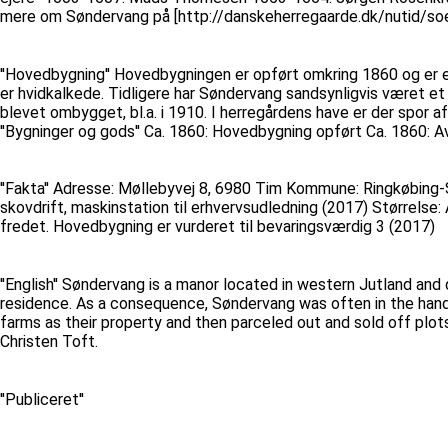
mere om Søndervang på [http://danskeherregaarde.dk/nutid/so
''Hovedbygning'' Hovedbygningen er opført omkring 1860 og er et
er hvidkalkede. Tidligere har Søndervang sandsynligvis været e
blevet ombygget, bl.a. i 1910. I herregårdens have er der spor a
''Bygninger og gods'' Ca. 1860: Hovedbygning opført Ca. 1860: A
''Fakta'' Adresse: Møllebyvej 8, 6980 Tim Kommune: Ringkøbing-S
skovdrift, maskinstation til erhvervsudledning (2017) Størrelse:
fredet. Hovedbygning er vurderet til bevaringsværdig 3 (2017)
''English'' Søndervang is a manor located in western Jutland an
residence. As a consequence, Søndervang was often in the hand
farms as their property and then parceled out and sold off pl
Christen Toft.
''Publiceret''