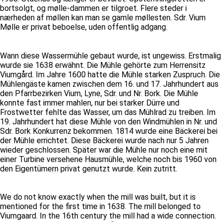
bortsolgt, og mølle-dammen er tilgroet. Flere steder i
nærheden af møllen kan man se gamle møllesten. Sdr. Vium
Mølle er privat beboelse, uden offentlig adgang.
Wann diese Wassermühle gebaut wurde, ist ungewiss. Erstmalig
wurde sie 1638 erwähnt. Die Mühle gehörte zum Herrensitz
Viumgård. Im Jahre 1600 hatte die Mühle starken Zuspruch. Die
Mühlengäste kamen zwischen dem 16. und 17. Jahrhundert aus
den Pfarrbezirken Vium, Lyne, Sdr. und Nr. Bork. Die Mühle
konnte fast immer mahlen, nur bei starker Dürre und
Frostwetter fehlte das Wasser, um das Mühlrad zu treiben. Im
19. Jahrhundert hat diese Mühle von den Windmühlen in Nr. und
Sdr. Bork Konkurrenz bekommen. 1814 wurde eine Bäckerei bei
der Mühle errichtet. Diese Bäckerei wurde nach nur 5 Jahren
wieder geschlossen. Später war die Mühle nur noch eine mit
einer Turbine versehene Hausmühle, welche noch bis 1960 von
den Eigentümern privat genutzt wurde. Kein zutritt.
We do not know exactly when the mill was built, but it is
mentioned for the first time in 1638. The mill belonged to
Viumgaard. In the 16th century the mill had a wide connection.