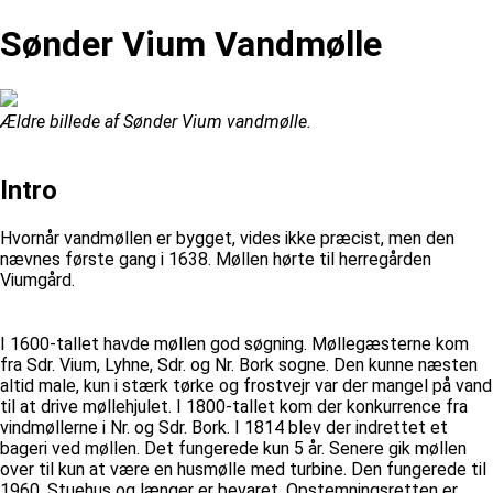
Sønder Vium Vandmølle
Ældre billede af Sønder Vium vandmølle.
Intro
Hvornår vandmøllen er bygget, vides ikke præcist, men den
nævnes første gang i 1638. Møllen hørte til herregården
Viumgård.
I 1600-tallet havde møllen god søgning. Møllegæsterne kom
fra Sdr. Vium, Lyhne, Sdr. og Nr. Bork sogne. Den kunne næsten
altid male, kun i stærk tørke og frostvejr var der mangel på vand
til at drive møllehjulet. I 1800-tallet kom der konkurrence fra
vindmøllerne i Nr. og Sdr. Bork. I 1814 blev der indrettet et
bageri ved møllen. Det fungerede kun 5 år. Senere gik møllen
over til kun at være en husmølle med turbine. Den fungerede til
1960. Stuehus og længer er bevaret. Opstemningsretten er