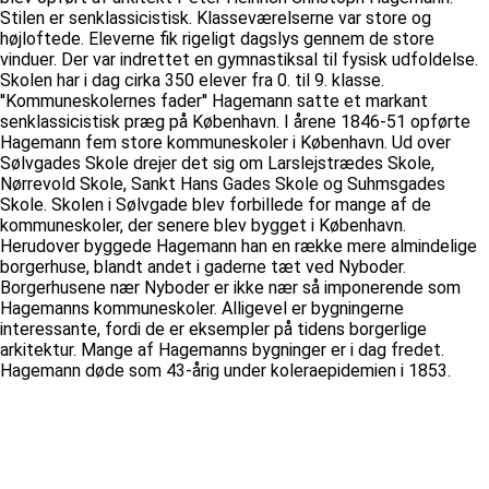
Stilen er senklassicistisk. Klasseværelserne var store og
højloftede. Eleverne fik rigeligt dagslys gennem de store
vinduer. Der var indrettet en gymnastiksal til fysisk udfoldelse.
Skolen har i dag cirka 350 elever fra 0. til 9. klasse.
''Kommuneskolernes fader'' Hagemann satte et markant
senklassicistisk præg på København. I årene 1846-51 opførte
Hagemann fem store kommuneskoler i København. Ud over
Sølvgades Skole drejer det sig om Larslejstrædes Skole,
Nørrevold Skole, Sankt Hans Gades Skole og Suhmsgades
Skole. Skolen i Sølvgade blev forbillede for mange af de
kommuneskoler, der senere blev bygget i København.
Herudover byggede Hagemann han en række mere almindelige
borgerhuse, blandt andet i gaderne tæt ved Nyboder.
Borgerhusene nær Nyboder er ikke nær så imponerende som
Hagemanns kommuneskoler. Alligevel er bygningerne
interessante, fordi de er eksempler på tidens borgerlige
arkitektur. Mange af Hagemanns bygninger er i dag fredet.
Hagemann døde som 43-årig under koleraepidemien i 1853.