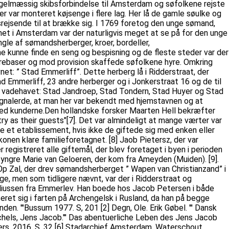
 regelmæssig skibsforbindelse til Amsterdam og søfolkene rejste
 var monteret køjsenge i flere lag. Her lå de gamle søulke og
gsrejsende til at brække sig. I 1769 foretog den unge sømand,
mmet i Amsterdam var der naturligvis meget at se på for den unge
gle af sømandsherberger, kroer, bordeller,
e kunne finde en seng og bespisning og de fleste steder var der
yrebaser og mod provision skaffede søfolkene hyre. Omkring
et: ” Stad Emmerliff”. Dette herberg lå i Ridderstraat, der
Emmerliff, 23 andre herberger og i Jonkerstraat 16 og de til
fra vadehavet: Stad Jandroep, Stad Tondern, Stad Huyer og Stad
ignalerde, at man her var bekendt med hjemstavnen og at
 med kunderne.Den hollandske forsker Maarten Hell bekræfter
try as their guests"[7]. Det var almindeligt at mange værter var
re et etablissement, hvis ikke de giftede sig med enken eller
onen klare familieforetagnet. [8] Jaob Pietersz, der var
 registreret alle giftemål, der blev foretaget i byen i perioden
r yngre Marie van Geloeren, der kom fra Ameyden (Muiden). [9].
 Op Zal, der drev sømandsherberget ” Wapen van Christianzand” i
e, men som tidligere nævnt, var der i Ridderstraat og
eliussen fra Emmerlev. Han boede hos Jacob Petersen i både
eret sig i farten på Archengelsk i Rusland, da han på begge
nden. '''Bussum 1977. S, 201 [2] Degn, Ole. Erik Gøbel. ''' Dansk
] Eschels, Jens Jacob.''' Das abentuerliche Leben des Jens Jacob
g Pers. 2016. S, 32 [6] Stadarchief Amsterdam. Waterschout