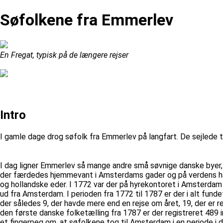
Søfolkene fra Emmerlev
En Fregat, typisk på de længere rejser
Intro
I gamle dage drog søfolk fra Emmerlev på langfart. De sejlede ti
I dag ligner Emmerlev så mange andre små søvnige danske byer, 
der færdedes hjemmevant i Amsterdams gader og på verdens hav
og hollandske eder. I 1772 var der på hyrekontoret i Amsterdam 
ud fra Amsterdam. I perioden fra 1772 til 1787 er der i alt fundet
der således 9, der havde mere end en rejse om året, 19, der er re
den første danske folketælling fra 1787 er der registreret 489 i
et fingerpeg om, at søfolkene tog til Amsterdam i en periode i de