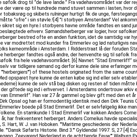
ske søfolk drog til ”de lave lande.” Fra vadehavsområdet var der
 der være op til hundrede mand stuvet sammen i lasten, hvor der
for tobaksrøg og skibets rulninger hurtigt fik de unge, førstegan
måtte ”ofre” i sin støvle.![4] ''I storbyen Amsterdam'' Vel anko
 sikret sig en hyre.I storbyens havne område fandtes en sand jun
sbeslægtede erhverv. Sømandsherberger var logier, hvor søfolken
rberger bestred ofte en anden funktion, idet de samtidig var h
se var modrettet mod kunder fra Emmerlev og lød naturligvis navn
s kerneområde i Amsterdam. I Ridderstraat lå der foruden Stad 
sse herberger fandtes også andre, der henvendte sig til søfolk 
søfolk fra hele vadehavsområdet. [6] Navnet ”Stad Emmerliff” s
selv var tidligere sømand og derfor kunne dele sine erfaringer
 '''herbergiers''') of these hostels originated from the same coun
. Med opsparet hyre kunne de enten købe sig ind eller selv etable
nederne) kunne de selv stå bag disken og resten af tiden måtte k
der giftede sig ind i erhvervet. I Amsterdams ondertrouw arkiv er
s, van Emmerlif”. Han var 27 år gammel og blev gift med den et å
 Dirk Opsal og han er formodentlig identisk med den Dirk Teunis
 Emmerlev boede på Stad Emmerlif. Det er selvfølgelig ikke mang
øfolkene. En stamkunde I Stad Emmerlif var kokken Anders Corn
år, har frekventeret herberget. Anders Cornelius havde specialis
 M, S. Hart, W. J. van Hoboken. '''Maritime geschiedenis der Nederla
Ole. '''Dansk Søfarts Historie. Bind 3.''' Gyldendal 1997. S, 27 [4
 '''Zeegang. Zeevarend Nederland in de achttiende Eeuw.''' Walbur