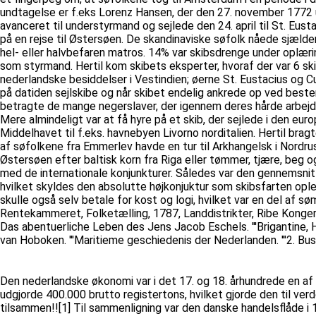
undtagelse er f.eks Lorenz Hansen, der den 27. november 1772 u
avanceret til understyrmand og sejlede den 24. april til St. Eus
på en rejse til Østersøen. De skandinaviske søfolk nåede sjælden
hel- eller halvbefaren matros. 14% var skibsdrenge under oplæ
som styrmand. Hertil kom skibets eksperter, hvoraf der var 6 s
nederlandske besiddelser i Vestindien; øerne St. Eustacius og 
på datiden sejlskibe og når skibet endelig ankrede op ved be
betragte de mange negerslaver, der igennem deres hårde arbejde 
Mere almindeligt var at få hyre på et skib, der sejlede i den euro
Middelhavet til f.eks. havnebyen Livorno norditalien. Hertil brag
af søfolkene fra Emmerlev havde en tur til Arkhangelsk i Nordru
Østersøen efter baltisk korn fra Riga eller tømmer, tjære, beg o
med de internationale konjunkturer. Således var den gennemsnitlig
hvilket skyldes den absolutte højkonjuktur som skibsfarten op
skulle også selv betale for kost og logi, hvilket var en del af s
Rentekammeret, Folketælling, 1787, Landdistrikter, Ribe Kongeri
Das abentuerliche Leben des Jens Jacob Eschels. '''Brigantine, 
van Hoboken. '''Maritieme geschiedenis der Nederlanden. '''2. Bussu
Den nederlandske økonomi var i det 17. og 18. århundrede en af 
udgjorde 400.000 brutto registertons, hvilket gjorde den til ve
tilsammen!![1] Til sammenligning var den danske handelsflåde i 