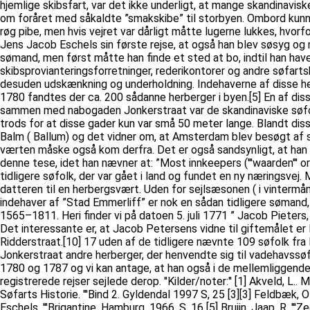
hjemlige skibsfart, var det ikke underligt, at mange skandinavi
om foråret med såkaldte ”smakskibe” til storbyen. Ombord kunne
røg pibe, men hvis vejret var dårligt måtte lugerne lukkes, hvor
Jens Jacob Eschels sin første rejse, at også han blev søsyg og 
sømand, men først måtte han finde et sted at bo, indtil han have
skibsprovianteringsforretninger, rederikontorer og andre søfart
desuden udskænkning og underholdning. Indehaverne af disse he
1780 fandtes der ca. 200 sådanne herberger i byen.[5] En af dis
sammen med nabogaden Jonkerstraat var de skandinaviske søfolk
trods for at disse gader kun var små 50 meter lange. Blandt di
Balm ( Ballum) og det vidner om, at Amsterdam blev besøgt af 
værten måske også kom derfra. Det er også sandsynligt, at han 
denne tese, idet han nævner at: ”Most innkeepers ('''waarden''' or
tidligere søfolk, der var gået i land og fundet en ny næringsvej
datteren til en herbergsvært. Uden for sejlsæsonen ( i vintermå
indehaver af ”Stad Emmerliff” er nok en sådan tidligere sømand, 
1565–1811. Heri finder vi på datoen 5. juli 1771 ” Jacob Pieter
Det interessante er, at Jacob Petersens vidne til giftemålet er
Ridderstraat.[10] 17 uden af de tidligere nævnte 109 søfolk fra
Jonkerstraat andre herberger, der henvendte sig til vadehavss
1780 og 1787 og vi kan antage, at han også i de mellemliggende 
registrerede rejser sejlede derop. ''Kilder/noter:'' [1] Akveld, L..
Søfarts Historie. '''Bind 2. Gyldendal 1997 S, 25 [3][3] Feldbæk, 
Eschels. '''Brigantine, Hamburg. 1966. S, 16 [5] Bruijn, Jaap, R.