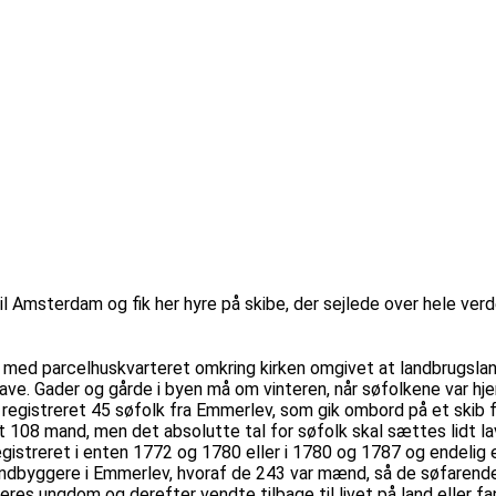
l Amsterdam og fik her hyre på skibe, der sejlede over hele verd
med parcelhuskvarteret omkring kirken omgivet at landbrugsland
e. Gader og gårde i byen må om vinteren, når søfolkene var hj
registreret 45 søfolk fra Emmerlev, som gik ombord på et skib f
 108 mand, men det absolutte tal for søfolk skal sættes lidt laver
gistreret i enten 1772 og 1780 eller i 1780 og 1787 og endelig er 
ndbyggere i Emmerlev, hvoraf de 243 var mænd, så de søfarende ud
res ungdom og derefter vendte tilbage til livet på land eller fan