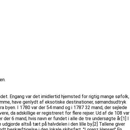
en.
et. Engang var det imidlertid hjemsted for rigtig mange søfolk,
emme, have genlydt af eksotiske destinationer, sømandsudtryk
ra byen. I 1780 var der 54 mand og i 1787 32 mand, der sejlede
e, da adskillige er registreret for flere rejser. Ud af de 108 var
der 6 mand, hvis navn er fundet i alle de tre undersøgte år.[1] I
gjorde altså tæt på halvdelen i den lille by.[2] Tallene giver
dt beskæftigelse i den lokale skibsfart. ''Lorenz Hansen'' En