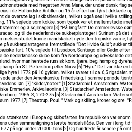
dmønstrede med fregatten Anna Marie, der under dansk flag sejl
tacius i de Hollandske Antiller og 15 år efter han først dukkede 
t de øverste lag i skibshierakiet, hvilket også ses i hvilke sti
ring, 11% sejlede som kokke, som typisk var et mellemstadie im
kibstømrer og 3 sejlmagere.[3] ''På langfart'' De emmerlevske s
Curacao, og til de nederlandske sukkerplantager i Surinam på de
stemmelsesstedet kunne mandskabet nyde den tropiske varme, hø
på sukkerplantagerne fremstillede ”Det Hvide Guld”; sukker til 
pæiske fart. 10% sejlede til Lissabon, Santiago eller Cadix efter s
te de nederlandske skibe korn fra Nordeuropa og udvekslede det me
sland, hvor man hentede russisk korn, tjære, beg, hamp og dyreh
g hamp fra St. Petersborg eller Narva.[6] ''Hyre'' Det var ikke 
e hyre i 1772 på 16 gylden, hvilket svarer til ca. 6,5 rigsdaler,
levede under den Amerikanske Frihedskrig. I samme periode tje
ømandens løn. [7] ''Kilder/noter:'' [1] Stadarchief Amsterdam. Wat
ske Emmerlev. Arkivalieonline. [3] Stadarchief Amsterdam. Water
Hamburg. 1966. S, 270-275 [5] Stadarchief Amsterdam. Waterschout
m 1977. [7] Thestrup, Poul. '''Mark og skilling, kroner og øre. '''R
de stærkeste i Europa og skibsfarten fra republikken var enorm.
rdens uden sammenligning største handelsflåde. Den var i lang ti
1677 på lige under 20.000 tons.[2] Og hundrede år senere på omtr