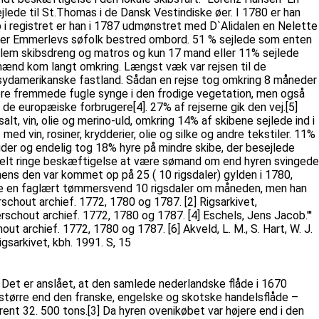
ede til St.Thomas i de Dansk Vestindiske øer. I 1780 er han
op i registret er han i 1787 udmønstret med D`Alidalen en Nelette
llinger Emmerlevs søfolk bestred ombord. 51 % sejlede som enten
ellem skibsdreng og matros og kun 17 mand eller 11% sejlede
ømænd kom langt omkring. Længst væk var rejsen til de
t sydamerikanske fastland. Sådan en rejse tog omkring 8 måneder
re fremmede fugle synge i den frodige vegetation, men også
de europæiske forbrugere[4]. 27% af rejserne gik den vej.[5]
alt, vin, olie og merino-uld, omkring 14% af skibene sejlede ind i
d vin, rosiner, krydderier, olie og silke og andre tekstiler. 11%
uder og endelig tog 18% hyre på mindre skibe, der besejlede
en helt ringe beskæftigelse at være sømand om end hyren svingede
 mens den var kommet op på 25 ( 10 rigsdaler) gylden i 1780,
nte en faglært tømmersvend 10 rigsdaler om måneden, men han
erschout archief. 1772, 1780 og 1787. [2] Rigsarkivet,
schout archief. 1772, 1780 og 1787. [4] Eschels, Jens Jacob.'''
 archief. 1772, 1780 og 1787. [6] Akveld, L. M., S. Hart, W. J.
igsarkivet, kbh. 1991. S, 15
 Det er anslået, at den samlede nederlandske flåde i 1670
d større end den franske, engelske og skotske handelsflåde –
ent 32. 500 tons.[3] Da hyren ovenikøbet var højere end i den