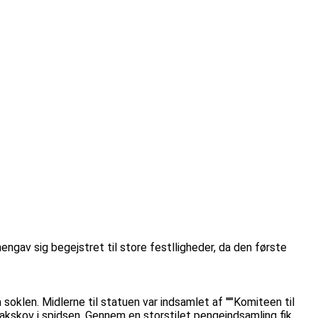
engav sig begejstret til store festlligheder, da den første
oklen. Midlerne til statuen var indsamlet af '''"Komiteen til
akskov i spidsen. Gennem en storstilet pengeindsamling fik