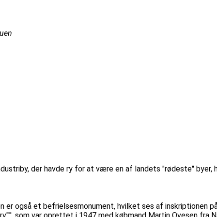
tuen
ustriby, der havde ry for at være en af landets "rødeste" byer, h
n er også et befrielsesmonument, hvilket ses af inskriptionen på s
rv"''', som var oprettet i 1947 med købmand Martin Ovesen fra N