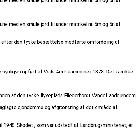
e med en smule jord til under matrikel nr. 5m og 5n af
e med en smule jord til under matrikel nr. 5m og 5n af
ene efter den tyske besættelse medførte omfordeling af
dsynligvis opført af Vejle Amtskommune i 1878. Det kan ikke
en af den tyske flyveplads Fliegerhorst Vandel. andejendom.
beslaglagte ejendomme og afgrænsning af det område af
l 1948. Skødet , som var udstedt af Landbrugsministeriet, er