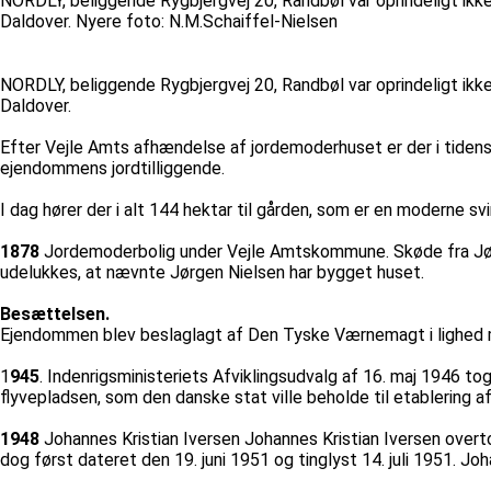
NORDLY, beliggende Rygbjergvej 20, Randbøl var oprindeligt ik
Daldover. Nyere foto: N.M.Schaiffel-Nielsen
NORDLY, beliggende Rygbjergvej 20, Randbøl var oprindeligt ik
Daldover.
Efter Vejle Amts afhændelse af jordemoderhuset er der i tiden
ejendommens jordtilliggende.
I dag hører der i alt 144 hektar til gården, som er en moderne sv
1878
Jordemoderbolig under Vejle Amtskommune. Skøde fra Jørgen
udelukkes, at nævnte Jørgen Nielsen har bygget huset.
Besættelsen.
Ejendommen blev beslaglagt af Den Tyske Værnemagt i lighed m
1
945
. Indenrigsministeriets Afviklingsudvalg af 16. maj 1946 t
flyvepladsen, som den danske stat ville beholde til etablering af
1948
Johannes Kristian Iversen Johannes Kristian Iversen overt
dog først dateret den 19. juni 1951 og tinglyst 14. juli 1951. 