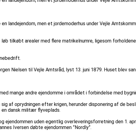
ke en landejendom, men et jordemoderhus under Vejle Amtskommun
ke en landejendom, men et jordemoderhus under Vejle Amtskommun
s løb tilkøbt arealer med flere matrikelnumre, ligesom forhold
inebedrift.
 Nielsen til Vejle Amtsråd, lyst 13. juni 1879. Huset blev san
ed mange andre ejendomme i området i forbindelse med bygning
og sig af oprydningen efter krigen, herunder disponering af de 
 en dansk militær flyveplads.
og ejendommen uden egentlig overleveringsforretning den 1. apri
Johannes Iversen døbte ejendommen ”Nordly”.