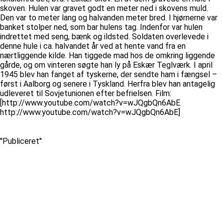
skoven. Hulen var gravet godt en meter ned i skovens muld.
Den var to meter lang og halvanden meter bred. I hjørnerne var
banket stolper ned, som bar hulens tag. Indenfor var hulen
indrettet med seng, bænk og ildsted. Soldaten overlevede i
denne hule i ca. halvandet år ved at hente vand fra en
nærtliggende kilde. Han tiggede mad hos de omkring­ liggende
gårde, og om vinteren søgte han ly på Eskær Teglværk. I april
1945 blev han fanget af tyskerne, der sendte ham i fængsel –
først i Aalborg og senere i Tyskland. Herfra blev han antagelig
udleveret til Sovjetunionen efter befrielsen. Film:
[http://www.youtube.com/watch?v=wJQgbQn6AbE
http://www.youtube.com/watch?v=wJQgbQn6AbE]
''Publiceret''