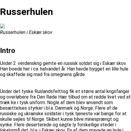
Russerhulen
Russerhulen i Eskær skov
Intro
Under 2. verdenskrig gemte en russisk soldat sig i Eskær skov.
Han boede her i ca. halvandet år. Han havde bygget en lille hule
og skaffede sig mad fra omegnens gårde.
Under det tyske Ruslandsfelttog fik et større antal krigsfanger
og overløbere fra Den Røde Hær tilbud om at redde livet ved at
træk­ ke i tysk uniform. Nogle af dem blev anvendt som
besættelses­ styrker i bl.a. Danmark og Norge. Flere af de
russiske og ukrainske soldater i tysk tjeneste var bange for at
skulle sejles til Norge. Skibet kunne blive minesprængt og
synke. Flere deserterede og søgte ly forskellige steder i
lokalområ­ det, bl.a. i Eskær skov. En af dem gravede en hule i