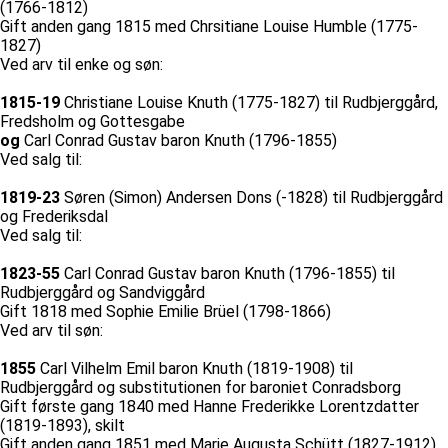
(1766-1812)
Gift anden gang 1815 med Chrsitiane Louise Humble (1775-
1827)
Ved arv til enke og søn:
1815-19
Christiane Louise Knuth (1775-1827) til Rudbjerggård,
Fredsholm og Gottesgabe
og
Carl Conrad Gustav baron Knuth (1796-1855)
Ved salg til:
1819-23
Søren (Simon) Andersen Dons (-1828) til Rudbjerggård
og Frederiksdal
Ved salg til:
1823-55
Carl Conrad Gustav baron Knuth (1796-1855) til
Rudbjerggård og Sandviggård
Gift 1818 med Sophie Emilie Brüel (1798-1866)
Ved arv til søn:
1855
Carl Vilhelm Emil baron Knuth (1819-1908) til
Rudbjerggård og substitutionen for baroniet Conradsborg
Gift første gang 1840 med Hanne Frederikke Lorentzdatter
(1819-1893), skilt
Gift anden gang 1851 med Marie Augusta Schütt (1827-1912)