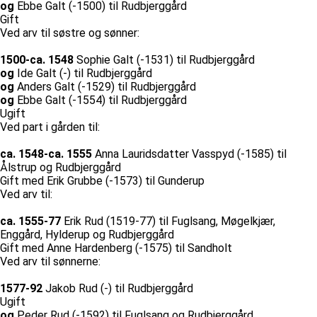
og
Ebbe Galt (-1500) til Rudbjerggård
Gift
Ved arv til søstre og sønner:
1500-ca. 1548
Sophie Galt (-1531) til Rudbjerggård
og
Ide Galt (-) til Rudbjerggård
og
Anders Galt (-1529) til Rudbjerggård
og
Ebbe Galt (-1554) til Rudbjerggård
Ugift
Ved part i gården til:
ca. 1548-ca. 1555
Anna Lauridsdatter Vasspyd (-1585) til
Ålstrup og Rudbjerggård
Gift med Erik Grubbe (-1573) til Gunderup
Ved arv til:
ca. 1555-77
Erik Rud (1519-77) til Fuglsang, Møgelkjær,
Enggård, Hylderup og Rudbjerggård
Gift med Anne Hardenberg (-1575) til Sandholt
Ved arv til sønnerne:
1577-92
Jakob Rud (-) til Rudbjerggård
Ugift
og
Peder Rud (-1592) til Fuglsang og Rudbjerggård