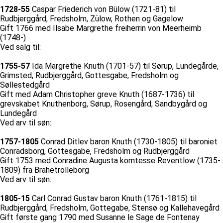
1728-55
Caspar Friederich von Bülow (1721-81) til
Rudbjerggård, Fredsholm, Zülow, Rothen og Gägelow
Gift 1766 med Ilsabe Margrethe freiherrin von Meerheimb
(1748-)
Ved salg til:
1755-57
Ida Margrethe Knuth (1701-57) til Sørup, Lundegårde,
Grimsted, Rudbjerggård, Gottesgabe, Fredsholm og
Søllestedgård
Gift med Adam Christopher greve Knuth (1687-1736) til
grevskabet Knuthenborg, Sørup, Rosengård, Sandbygård og
Lundegård
Ved arv til søn:
1757-1805
Conrad Ditlev baron Knuth (1730-1805) til baroniet
Conradsborg, Gottesgabe, Fredsholm og Rudbjerggård
Gift 1753 med Conradine Augusta komtesse Reventlow (1735-
1809) fra Brahetrolleborg
Ved arv til søn:
1805-15
Carl Conrad Gustav baron Knuth (1761-1815) til
Rudbjerggård, Fredsholm, Gottegabe, Stensø og Kallehavegård
Gift første gang 1790 med Susanne le Sage de Fontenay