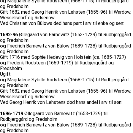
og
Magdalene Sybille Rodsteen (1668-1715) til Rudbjerggård
og Fredsholm
Gift 1682 med Georg Henrik von Lehsten (1655-96) til Wardow,
Wesselsdorf og Ridsenow
Ved Christian von Bülows død hans part i arv til enke og søn:
1692-96
Øllegaard von Barnewitz (1653-1729) til Rudbjerggård
og Fredsholm
og
Friedrich Barnewitz von Bülow (1689-1728) til Rudbjerggård
og Fredsholm
Gift 1716 med Sophie Hedevig von Holstein (ca. 1685-1727)
og
Frederik Rodsteen (1669-1719) til Rudbjerggård og
Fredsholm
Ugift
og
Magdalene Sybille Rodsteen (1668-1715) til Rudbjerggård
og Fredsholm
Gift 1682 med Georg Henrik von Lehsten (1655-96) til Wardow,
Wesselsdorf og Ridsenow
Ved Georg Henrik von Lehstens død hans andel i arv til søn:
1696-1719
Øllegaard von Barnewitz (1653-1729) til
Rudbjerggård og Fredsholm
og
Friedrich Barnewitz von Bülow (1689-1728) til Rudbjerggård
og Fredsholm