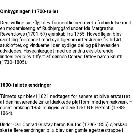
Ombygningen i 1700-tallet
Den sydlige sidefløj blev formentlig nedrevet i forbindelse med
en modernisering af Rudbjerggård under Ida Margrethe
Reventlows (1701-57) ejerskab fra 1755. Hovedfløjen blev
samtidig forlænget mod syd ligesom interiørerne fik tilført
stuklofter, og vinduerne i den sydlige del og på havesiden
udvidedes. Haveanlægget med de endnu eksisterende
lindealléer blev tilført af sønnen Conrad Ditlev baron Knuth
(1730-1805).
1800-tallets ændringer
Tårnets spir blev i 1821 nedtaget for senere at blive erstattet
af den nuværende zinkafdækkede platform med jernrækværk –
opsat omkring 1855 muligvis ved arkitekt G.F. Hetsch (1788-
1864).
Under Carl Conrad Gustav baron Knuths (1796-1855) ejerskab
skete flere ændringer, bl.a. blev den gamle egetræstrappe i