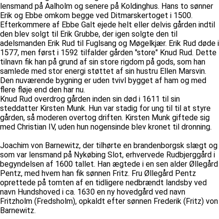
lensmand på Aalholm og senere på Koldinghus. Hans to sønner
Erik og Ebbe omkom begge ved Ditmarskertoget i 1500.
Efterkommere af Ebbe Galt ejede helt eller delvis gården indtil
den blev solgt til Erik Grubbe, der igen solgte den til
adelsmanden Erik Rud til Fuglsang og Møgelkjær. Erik Rud døde i
1577, men først i 1592 tilfalder gården "store" Knud Rud. Dette
tilnavn fik han på grund af sin store rigdom på gods, som han
samlede med stor energi støttet af sin hustru Ellen Marsvin.
Den nuværende bygning er uden tvivl bygget af ham og med
flere fløje end den har nu.
Knud Rud overdrog gården inden sin død i 1611 til sin
steddatter Kirsten Munk. Hun var stadig for ung til til at styre
gården, så moderen overtog driften. Kirsten Munk giftede sig
med Christian IV, uden hun nogensinde blev kronet til dronning.
Joachim von Barnewitz, der tilhørte en brandenborgsk slægt og
som var lensmand på Nykøbing Slot, erhvervede Rudbjerggård i
begyndelsen af 1600 tallet. Han ægtede i en sen alder Øllegård
Pentz, med hvem han fik sønnen Fritz. Fru Øllegård Pentz
oprettede på tomten af en tidligere nedbrændt landsby ved
navn Hundshoved i ca. 1630 en ny hovedgård ved navn
Fritzholm (Fredsholm), opkaldt efter sønnen Frederik (Fritz) von
Barnewitz.