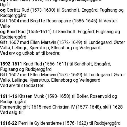
Ugift
og
Corfitz Rud (1573-1630) til Sandholt, Enggård, Fuglsang og
Rudbjerggård
Gift 1604 med Birgitte Rosensparre (1586-1645) til Vester
Vallø
og
Knud Rud (1556-1611) til Sandholt, Enggård, Fuglsang og
Rudbjerggård
Gift 1607 med Ellen Marsvin (1572-1649) til Lundegaard, Øster
Vallø, Lellinge, Kjærstrup, Ellensborg og Veilegaard
Ved arv og udkøb af til brødre:
1592-1611
Knud Rud (1556-1611) til Sandholt, Enggård,
Fuglsang og Rudbjerggård
Gift 1607 med Ellen Marsvin (1572-1649) til Lundegaard, Øster
Vallø, Lellinge, Kjærstrup, Ellensborg og Veilegaard
Ved arv til steddatter:
1611-16
Kirsten Munk (1598-1658) til Boller, Rosenvold og
Rudbjerggård
Formentlig gift 1615 med Christian IV (1577-1648), skilt 1628
Ved salg til:
1616-22
Pernille Gyldenstierne (1576-1622) til Rudbjerggård