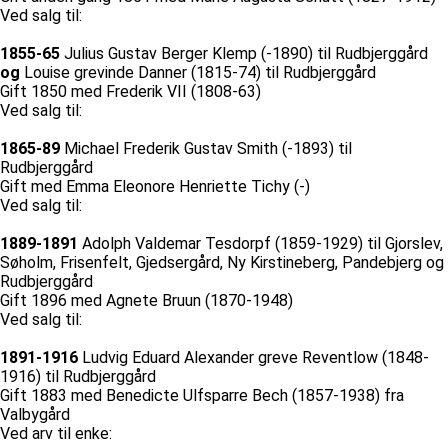
Ved salg til:
1855-65
Julius Gustav Berger Klemp (-1890) til Rudbjerggård
og
Louise grevinde Danner (1815-74) til Rudbjerggård
Gift 1850 med Frederik VII (1808-63)
Ved salg til:
1865-89
Michael Frederik Gustav Smith (-1893) til
Rudbjerggård
Gift med Emma Eleonore Henriette Tichy (-)
Ved salg til:
1889-1891
Adolph Valdemar Tesdorpf (1859-1929) til Gjorslev,
Søholm, Frisenfelt, Gjedsergård, Ny Kirstineberg, Pandebjerg og
Rudbjerggård
Gift 1896 med Agnete Bruun (1870-1948)
Ved salg til:
1891-1916
Ludvig Eduard Alexander greve Reventlow (1848-
1916) til Rudbjerggård
Gift 1883 med Benedicte Ulfsparre Bech (1857-1938) fra
Valbygård
Ved arv til enke: