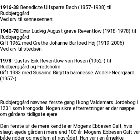
1916-38
Benedicte Ulfsparre Bech (1857-1938) til
Rudbjerggård
Ved arv til sønnesønnen:
1940-78
Einar Ludvig August greve Reventlow (1918-1978) til
Rudbjerggård
Gift 1962 med Grethe Johanne Barfoed Høj (1919-2006)
Ved arv til stedsøn:
1978-
Gustav Erik Reventlow von Rosen (1952-) til
Rudbjerggård og Fredsholm
Gift 1983 med Susanne Birgitta baronesse Wedell-Neergaard
(1957-)
Rudbjerggård nævnes første gang i kong Valdemars Jordebog i
1231 som krongods. Nogen sikre efterretninger er der næppe
om gårdens tidligste ejere.
Den første af de mere kendte er Mogens Ebbesen Galt, hvis
slægt ejede gården i mere end 100 år. Mogens Ebbesen Galt var
både ridder og medlem af rigsrådet. Han var i en årrække