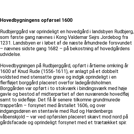
Hovedbygningens opførsel 1600
Rudbjerggård var oprindeligt en hovedgård i landsbyen Rudbjerg,
som første gang nævnes i Kong Valdemar Sejrs Jordebog fra
1231. Landsbyen er i løbet af de næste århundrede forsvundet
– nævnes sidste gang 1682 – på bekostning af hovedgårdens
udvidelse.
Hovedbygningen på Rudbjerggård, opført i årtierne omkring år
1600 af Knud Rude (1556-1611), er anlagt på et dobbelt
voldsted med stensatte grave og indgik oprindeligt i en
flerfløjet borggård placeret overfor ladegårdsholmen.
Borggården var opført i to stokværk i bindingsværk med høje
gavle og bestod af midterpartiet af den nuværende hovedfløj
samt to sidefløje. Det få år senere tilkomne grundmurede
trappetårn – forsynet med årstallet 1606, og over
indgangsdøren en stentavle med Rud og Hardenbergs
våbenskjold – var ved opførslen placeret skævt mod nord på
gårdsfacade og oprindeligt forsynet med et trætækket spir.