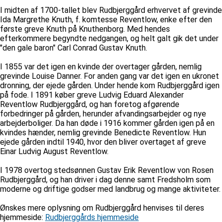
I midten af 1700-tallet blev Rudbjerggård erhvervet af grevinde
Ida Margrethe Knuth, f. komtesse Reventlow, enke efter den
første greve Knuth på Knuthenborg. Med hendes
efterkommere begyndte nedgangen, og helt galt gik det under
"den gale baron" Carl Conrad Gustav Knuth.
I 1855 var det igen en kvinde der overtager gården, nemlig
grevinde Louise Danner. For anden gang var det igen en ukronet
dronning, der ejede gården. Under hende kom Rudbjerggård igen
på fode. I 1891 køber greve Ludvig Eduard Alexander
Reventlow Rudbjerggård, og han foretog afgørende
forbedringer på gården, herunder afvandingsarbejder og nye
arbejderboliger. Da han døde i 1916 kommer gården igen på en
kvindes hænder, nemlig grevinde Benedicte Reventlow. Hun
ejede gården indtil 1940, hvor den bliver overtaget af greve
Einar Ludvig August Reventlow.
I 1978 overtog stedsønnen Gustav Erik Reventlow von Rosen
Rudbjerggård, og han driver i dag denne samt Fredsholm som
moderne og driftige godser med landbrug og mange aktiviteter.
Ønskes mere oplysning om Rudbjerggård henvises til deres
hjemmeside:
Rudbjerggårds hjemmeside