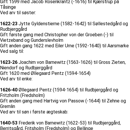
Gift 1599 med Jacob Rosenkrantz (-1616) til Kjærstrup på
Tåsinge
Ved arv til søster:
1622-23
Jytte Gyldenstierne (1582-1642) til Søllestedgård og
Rudbjerggård
Gift første gang med Christopher von der Groeben (-) til
Vietzeband og Gunderslevholm
Gift anden gang 1622 med Eiler Urne (1592-1640) til Aarsmarke
Ved salg til:
1623-26
Joachim von Barnewitz (1563-1626) til Gross Zieten,
Niendorf og Rudbjerggård
Gift 1620 med Øllegaard Pentz (1594-1654)
Ved arv til enke:
1626-40
Øllegaard Pentz (1594-1654) til Rudbjerggård og
Fritzholm (Fredsholm)
Gift anden gang med Hartvig von Passow (-1644) til Zehne og
Gremlin
Ved arv til søn i første ægteskab:
1640-53
Frederik von Barnewitz (1622-53) til Rudbjerggård,
Berritsgård, Fritsholm (Fredsholm) og Bellinge