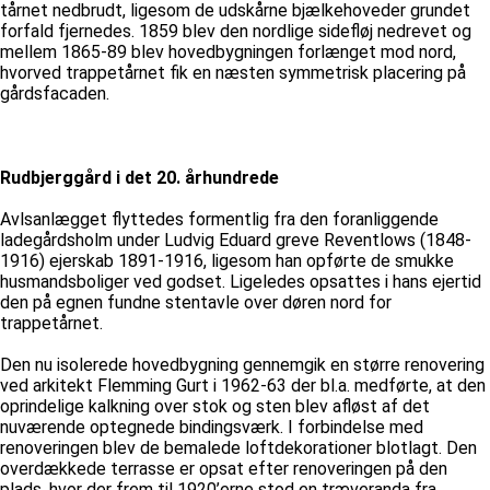
tårnet nedbrudt, ligesom de udskårne bjælkehoveder grundet
forfald fjernedes. 1859 blev den nordlige sidefløj nedrevet og
mellem 1865-89 blev hovedbygningen forlænget mod nord,
hvorved trappetårnet fik en næsten symmetrisk placering på
gårdsfacaden.
Rudbjerggård i det 20. århundrede
Avlsanlægget flyttedes formentlig fra den foranliggende
ladegårdsholm under Ludvig Eduard greve Reventlows (1848-
1916) ejerskab 1891-1916, ligesom han opførte de smukke
husmandsboliger ved godset. Ligeledes opsattes i hans ejertid
den på egnen fundne stentavle over døren nord for
trappetårnet.
Den nu isolerede hovedbygning gennemgik en større renovering
ved arkitekt Flemming Gurt i 1962-63 der bl.a. medførte, at den
oprindelige kalkning over stok og sten blev afløst af det
nuværende optegnede bindingsværk. I forbindelse med
renoveringen blev de bemalede loftdekorationer blotlagt. Den
overdækkede terrasse er opsat efter renoveringen på den
plads, hvor der frem til 1920’erne stod en træveranda fra