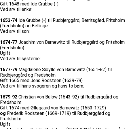
Gift 1648 med Ide Grubbe (-)
Ved arv til enke:
1653-74
Ide Grubbe (-) til Rudbjerggård, Berritsgård, Fritsholm
(Fredsholm) og Bellinge
Ved arv til søn:
1674-77
Joachim von Barnewitz til Rudbjerggård og Fritsholm
(Fredsholm)
Ugift
Ved arv til søsterne:
1677-79
Magdalene Sibylle von Barnewitz (1651-82) til
Rudbjerggård og Fredsholm
Gift 1665 med Jens Rodsteen (1639-79)
Ved arv til hans svogeren og hans to børn:
1679-92
Christian von Bülow (1643-92) til Rudbjerggård og
Fredsholm
Gift 1674 med Øllegaard von Barnewitz (1653-1729)
og
Frederik Rodsteen (1669-1719) til Rudbjerggård og
Fredsholm
Ugift