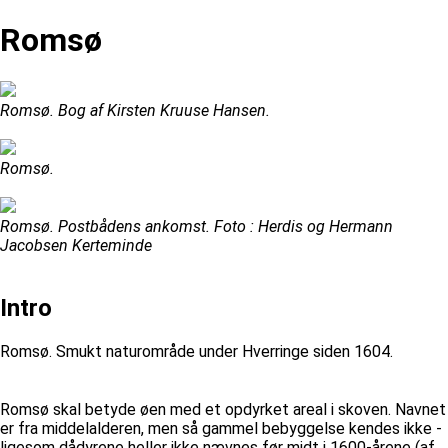
Romsø
Romsø. Bog af Kirsten Kruuse Hansen.
Romsø.
Romsø. Postbådens ankomst. Foto : Herdis og Hermann
Jacobsen Kerteminde
Intro
Romsø. Smukt naturområde under Hverringe siden 1604.
Romsø skal betyde øen med et opdyrket areal i skoven. Navnet
er fra middelalderen, men så gammel bebyggelse kendes ikke -
ligesom dådyrene heller ikke nævnes før midt i 1600-årene (af