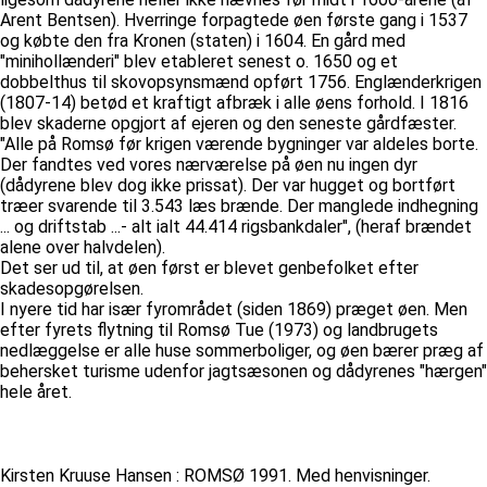
Arent Bentsen). Hverringe forpagtede øen første gang i 1537
og købte den fra Kronen (staten) i 1604. En gård med
"minihollænderi" blev etableret senest o. 1650 og et
dobbelthus til skovopsynsmænd opført 1756. Englænderkrigen
(1807-14) betød et kraftigt afbræk i alle øens forhold. I 1816
blev skaderne opgjort af ejeren og den seneste gårdfæster.
"Alle på Romsø før krigen værende bygninger var aldeles borte.
Der fandtes ved vores nærværelse på øen nu ingen dyr
(dådyrene blev dog ikke prissat). Der var hugget og bortført
træer svarende til 3.543 læs brænde. Der manglede indhegning
... og driftstab ...- alt ialt 44.414 rigsbankdaler", (heraf brændet
alene over halvdelen).
Det ser ud til, at øen først er blevet genbefolket efter
skadesopgørelsen.
I nyere tid har især fyrområdet (siden 1869) præget øen. Men
efter fyrets flytning til Romsø Tue (1973) og landbrugets
nedlæggelse er alle huse sommerboliger, og øen bærer præg af
behersket turisme udenfor jagtsæsonen og dådyrenes "hærgen"
hele året.
Kirsten Kruuse Hansen : ROMSØ 1991. Med henvisninger.