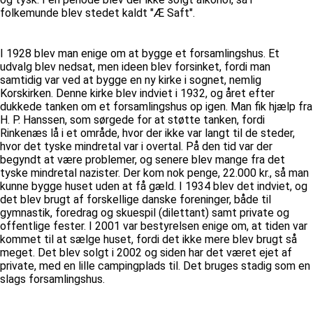
folkemunde blev stedet kaldt "Æ Saft".
I 1928 blev man enige om at bygge et forsamlingshus. Et
udvalg blev nedsat, men ideen blev forsinket, fordi man
samtidig var ved at bygge en ny kirke i sognet, nemlig
Korskirken. Denne kirke blev indviet i 1932, og året efter
dukkede tanken om et forsamlingshus op igen. Man fik hjælp fra
H. P. Hanssen, som sørgede for at støtte tanken, fordi
Rinkenæs lå i et område, hvor der ikke var langt til de steder,
hvor det tyske mindretal var i overtal. På den tid var der
begyndt at være problemer, og senere blev mange fra det
tyske mindretal nazister. Der kom nok penge, 22.000 kr., så man
kunne bygge huset uden at få gæld. I 1934 blev det indviet, og
det blev brugt af forskellige danske foreninger, både til
gymnastik, foredrag og skuespil (dilettant) samt private og
offentlige fester. I 2001 var bestyrelsen enige om, at tiden var
kommet til at sælge huset, fordi det ikke mere blev brugt så
meget. Det blev solgt i 2002 og siden har det været ejet af
private, med en lille campingplads til. Det bruges stadig som en
slags forsamlingshus.