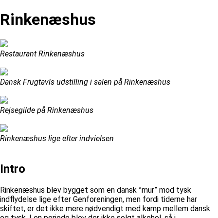
Rinkenæshus
Restaurant Rinkenæshus
Dansk Frugtavls udstilling i salen på Rinkenæshus
Rejsegilde på Rinkenæshus
Rinkenæshus lige efter indvielsen
Intro
Rinkenæshus blev bygget som en dansk ”mur” mod tysk
indflydelse lige efter Genforeningen, men fordi tiderne har
skiftet, er det ikke mere nødvendigt med kamp mellem dansk
og tysk. I en periode blev der ikke solgt alkohol, så i