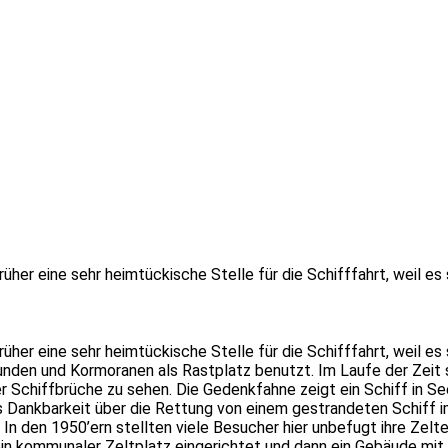
üher eine sehr heimtückische Stelle für die Schifffahrt, weil es 
üher eine sehr heimtückische Stelle für die Schifffahrt, weil es 
nden und Kormoranen als Rastplatz benutzt. Im Laufe der Zeit si
r Schiffbrüche zu sehen. Die Gedenkfahne zeigt ein Schiff in Se
 Dankbarkeit über die Rettung von einem gestrandeten Schiff im
n den 1950’ern stellten viele Besucher hier unbefugt ihre Zelte 
n kommunaler Zeltplatz eingerichtet und dann ein Gebäude mit