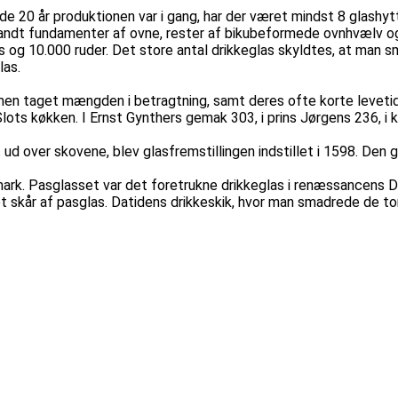
de 20 år produktionen var i gang, har der været mindst 8 glashyt
andt fundamenter af ovne, rester af bikubeformede ovnhvælv o
glas og 10.000 ruder. Det store antal drikkeglas skyldtes, at ma
las.
t, men taget mængden i betragtning, samt deres ofte korte levetid
lots køkken. I Ernst Gynthers gemak 303, i prins Jørgens 236, i 
ud over skovene, blev glasfremstillingen indstillet i 1598. Den 
nmark. Pasglasset var det foretrukne drikkeglas i renæssancens 
 skår af pasglas. Datidens drikkeskik, hvor man smadrede de tomm