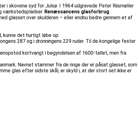
ter i skovene syd for Julsø. I 1964 udgravede Peter Riismøller
g værkstedspladser.
Renæssancens glasforbrug
n smed glasset over skulderen – eller endnu bedre gennem et af
, kunne det hurtigt løbe op.
kongens 287 og i dronningens 229 ruder. Til de kongelige fester
genopstod kortvarigt i begyndelsen af 1600-tallet, men fra
Danmark. Navnet stammer fra de ringe der er påsat glasset, som
e glas efter sidste skål, er skyld i, at der stort set ikke er