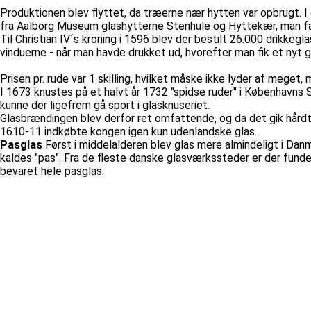
Produktionen blev flyttet, da træerne nær hytten var opbrugt. I 
fra Aalborg Museum glashytterne Stenhule og Hyttekær, man f
Til Christian IV´s kroning i 1596 blev der bestilt 26.000 drikke
vinduerne - når man havde drukket ud, hvorefter man fik et nyt g
Prisen pr. rude var 1 skilling, hvilket måske ikke lyder af mege
I 1673 knustes på et halvt år 1732 "spidse ruder" i Københavns S
kunne der ligefrem gå sport i glasknuseriet.
Glasbrændingen blev derfor ret omfattende, og da det gik hårdt 
1610-11 indkøbte kongen igen kun udenlandske glas.
Pasglas
Først i middelalderen blev glas mere almindeligt i Da
kaldes "pas". Fra de fleste danske glasværkssteder er der fundet
bevaret hele pasglas.