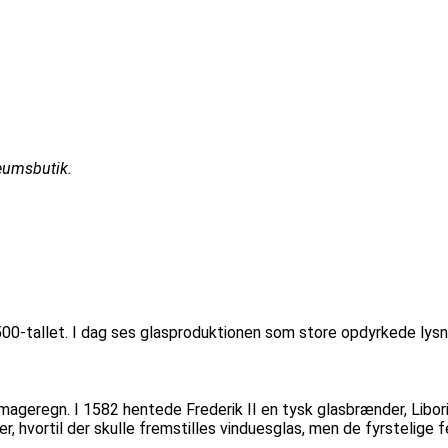
eumsbutik.
0-tallet. I dag ses glasproduktionen som store opdyrkede lysni
geregn. I 1582 hentede Frederik II en tysk glasbrænder, Liborius
r, hvortil der skulle fremstilles vinduesglas, men de fyrstelig