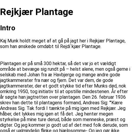
Rejkjær Plantage
Intro
Kaj Munk holdt meget af at gå på jagt her i Rejkjær Plantage,
som han ønskede omdøbt til Rejdi`kjær Plantage.
Plantagen er på små 300 hektar, så det var jo et vældigt
område at bevæge sig rundt på – helst alene, men også gerne i
selskab med Johan fra æ Havbjerge og mange andre gode
jagtkammerater fra nær og fjern. Det var dem, de gode
jagtkammerater, der et godt stykke tid efter Munks død, nok
omkring 1950, tog initiativ til at opstille mindestenen. År efter
år søgte han jagtretten over plantagen. Den 26. februar 1936
skrev han dette til plantagens formand, Andreas Sig: '''Kære
Andreas Sig. Tak fordi I tænkte på mig igen med Rejkjær. Jeg
håber, det lykkes mig igen at få det. Jeg henter megen
styrkelse på mine ture derud, både som menneske, præst og
digter. Og jeg kommer jo godt ud af det med folk derude, som
også er ualmindelig flinke og hjælpsomme- Og jeg gør ikke