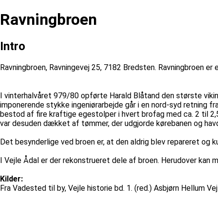
Ravningbroen
Intro
Ravningbroen, Ravningevej 25, 7182 Bredsten. Ravningbroen er en
I vinterhalvåret 979/80 opførte Harald Blåtand den største vik
imponerende stykke ingeniørarbejde går i en nord-syd retning fr
bestod af fire kraftige egestolper i hvert brofag med ca. 2 til 2
var desuden dækket af tømmer, der udgjorde kørebanen og havd
Det besynderlige ved broen er, at den aldrig blev repareret og k
I Vejle Ådal er der rekonstrueret dele af broen. Herudover kan 
Kilder:
Fra Vadested til by, Vejle historie bd. 1. (red.) Asbjørn Hellum Ve