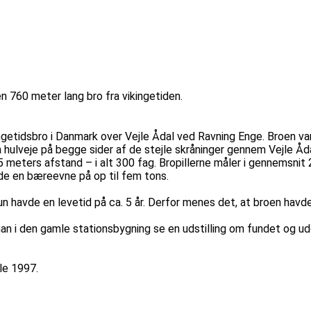
 760 meter lang bro fra vikingetiden.
ingetidsbro i Danmark over Vejle Ådal ved Ravning Enge. Broen 
a hulveje på begge sider af de stejle skråninger gennem Vejle Åd
,5 meters afstand – i alt 300 fag. Bropillerne måler i gennemsnit 
e en bæreevne på op til fem tons.
un havde en levetid på ca. 5 år. Derfor menes det, at broen havde
man i den gamle stationsbygning se en udstilling om fundet og ud
jle 1997.