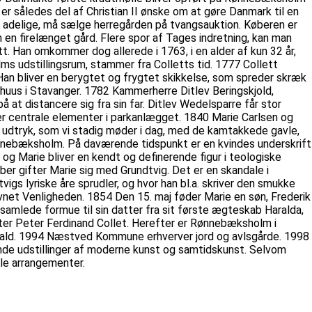
 således del af Christian II ønske om at gøre Danmark til en
adelige, må sælge herregården på tvangsauktion. Køberen er
 en firelænget gård. Flere spor af Tages indretning, kan man
t. Han omkommer dog allerede i 1763, i en alder af kun 32 år,
lms udstillingsrum, stammer fra Colletts tid. 1777 Collett
an bliver en berygtet og frygtet skikkelse, som spreder skræk
huus i Stavanger. 1782 Kammerherre Ditlev Beringskjold,
t distancere sig fra sin far. Ditlev Wedelsparre får stor
r centrale elementer i parkanlægget. 1840 Marie Carlsen og
 udtryk, som vi stadig møder i dag, med de kamtakkede gavle,
ønnebæksholm. På daværende tidspunkt er en kvindes underskrift
 og Marie bliver en kendt og definerende figur i teologiske
er gifter Marie sig med Grundtvig. Det er en skandale i
gs lyriske åre sprudler, og hvor han bl.a. skriver den smukke
navnet Venligheden. 1854 Den 15. maj føder Marie en søn, Frederik
amlede formue til sin datter fra sit første ægteskab Haralda,
ter Peter Ferdinand Collet. Herefter er Rønnebæksholm i
stald. 1994 Næstved Kommune erhverver jord og avlsgårde. 1998
nde udstillinger af moderne kunst og samtidskunst. Selvom
lle arrangementer.