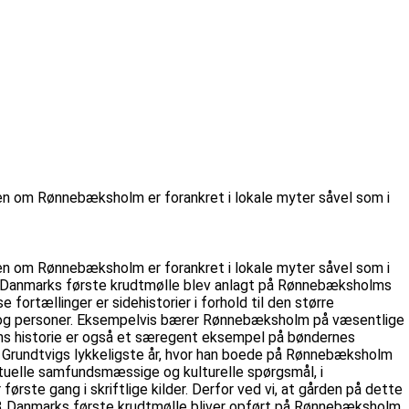
ngen om Rønnebæksholm er forankret i lokale myter såvel som i
ngen om Rønnebæksholm er forankret i lokale myter såvel som i
 at Danmarks første krudtmølle blev anlagt på Rønnebæksholms
fortællinger er sidehistorier i forhold til den større
er og personer. Eksempelvis bærer Rønnebæksholm på væsentlige
ens historie er også et særegent eksempel på bøndernes
S. Grundtvigs lykkeligste år, hvor han boede på Rønnebæksholm
tuelle samfundsmæssige og kulturelle spørgsmål, i
ørste gang i skriftlige kilder. Derfor ved vi, at gården på dette
1513 Danmarks første krudtmølle bliver opført på Rønnebæksholm