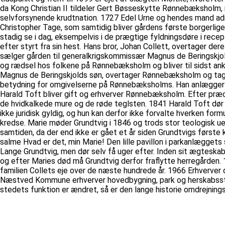
da Kong Christian II tildeler Gert Bøsseskytte Rønnebæksholm, 
selvforsynende krudtnation. 1727 Edel Urne og hendes mand ad
Christopher Tage, som samtidig bliver gårdens første borgerlige 
stadig se i dag, eksempelvis i de prægtige fyldningsdøre i rece
efter styrt fra sin hest. Hans bror, Johan Collett, overtager de
sælger gården til generalkrigskommissær Magnus de Beringskjol
og rædsel hos folkene på Rønnebæksholm og bliver til sidst ank
Magnus de Beringskjolds søn, overtager Rønnebæksholm og tager s
betydning for omgivelserne på Rønnebæksholms. Han anlægger fi
Harald Toft bliver gift og erhverver Rønnebæksholm. Efter præc
de hvidkalkede mure og de røde teglsten. 1841 Harald Toft dør
ikke juridisk gyldig, og hun kan derfor ikke forvalte hverken fo
kredse. Marie møder Grundtvig i 1846 og trods stor teologisk ue
samtiden, da der end ikke er gået et år siden Grundtvigs første 
salme Hvad er det, min Marie! Den lille pavillon i parkanlæggets
Lange Grundtvig, men dør selv få uger efter. Inden sit ægtesk
og efter Maries død må Grundtvig derfor fraflytte herregården
familien Collets eje over de næste hundrede år. 1966 Erhverve
Næstved Kommune erhverver hovedbygning, park og herskabsstald
stedets funktion er ændret, så er den lange historie omdrejning