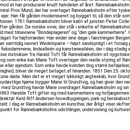
mod at han producerer krudt halvdelen af året. Rønnebæksholm er
miral Pros Mund, der har overtaget Rønnebæksholm efter tyske 
ejer. Han får gården moderniseret og bygget til, så den står som
ptionen. 1761 Rønnebæksholm bliver købt af juristen Peter Collet
refter gården. De norske ovne, der står i enkelte af Rønnebæksho
d med tilnavnene “Bondeplageren” og “den gale kammerherre”. H
laget for højforræderi. Han ender sine dage i fæstningen Bergen
amtidig navnet Wedelsparre – højst sandsynligt i et forsøg på a
skedammene, lindealleén og kanstaniealléen, der i dag stadig e
ise instrukser fra Harald Toft får Rønnebæksholm sit nygotiske
 og som enke kan Marie Toft overtager den reelle styring af R
rmue eller ejendom. Som enke havde kvinden dog større beføjelser,
nighed, bliver de meget betaget af hinanden. 1851 Den 25. oktob
kone døde. Men det er et meget lykkeligt ægteskab, hvor Grundtvi
 sydøstlige hjørne bygger Marie til Grundtvig, og han giver den 
ab med Grundtvig havde Marie overdraget Rønnebæksholm og sin s
. 1863 Haralda Toft gifter sig med kammerherre og hofjægermes
r direktør Keld Riff Andersen hovedbygningen, park og herskabs
. I dag er Rønnebæksholm en kunsthal, der årligt viser skifte
spunkt for Rønnebæksholms udstillinger, undervisning og kulture