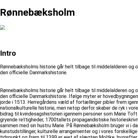
Rønnebæksholm
Intro
Rønnebæksholms historie går helt tilbage til middelalderen og o
den officielle Danmarkshistorie.
Rønnebæksholms historie går helt tilbage til middelalderen og o
den officielle Danmarkshistorie. Ifølge myter er hovedbygninge
jorde i 1513. Herregårdens væld af fortællinger pibler frem igenne
nationalkulturelle historie, men netop derfor skaber de ryk i
bidrag til kvindesagshistorien igennem personer som Marie Toft
gryende rettigheder, 1700tallets propagandistiske historieskriv
sammen med sin hustru Marie. På Rønnebæksholm bruger vi i dag
kunstudstillinger, kulturelle arrangementer og i vores forskellig
tidspunkt og frem til 1399 er ejet af slægten Moltke, hvorefte