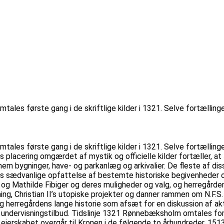
mtales første gang i de skriftlige kilder i 1321. Selve fortælli
mtales første gang i de skriftlige kilder i 1321. Selve fortælli
ns placering omgærdet af mystik og officielle kilder fortæller,
m bygninger, have- og parkanlæg og arkivalier. De fleste af disse 
 vores sædvanlige opfattelse af bestemte historiske begivenhed
 og Mathilde Fibiger og deres muligheder og valg, og herregård
ning, Christian II’s utopiske projekter og danner rammen om N.F.
 herregårdens lange historie som afsæt for en diskussion af ak
e undervisningstilbud. Tidslinje 1321 Rønnebæksholm omtales for f
r ejerskabet overgår til Kronen i de følgende to århundreder. 