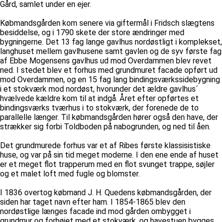
Gård, samlet under en ejer.
Købmandsgården kom senere via giftermål i Fridsch slægtens
besiddelse, og i 1790 skete der store ændringer med
bygningerne. Det 13 fag lange gavlhus nordøstligt i komplekset,
langhuset mellem gavlhusene samt gavlen og de syv første fag
af Ebbe Mogensens gavlhus ud mod Overdammen blev revet
ned. I stedet blev et forhus med grundmuret facade opført ud
mod Overdammen, og en 15 fag lang bindingsværkssidebygning
i et stokværk mod nordøst, hvorunder det ældre gavlhus´
hvælvede kældre kom til at indgå. Året efter opførtes et
bindingsværks tværhus i to stokværk, der forenede de to
parallelle længer. Til købmandsgården hører også den have, der
strækker sig forbi Toldboden på nabogrunden, og ned til åen.
Det grundmurede forhus var et af Ribes første klassisistiske
huse, og var på sin tid meget moderne. I den ene ende af huset
er et meget flot trapperum med en flot svunget trappe, søjler
og et malet loft med fugle og blomster.
I 1836 overtog købmand J. H. Quedens købmandsgården, der
siden har taget navn efter ham. I 1854-1865 blev den
nordøstlige længes facade ind mod gården ombygget i
grundmur og forhøjet med et stokværk, og havestuen bygges