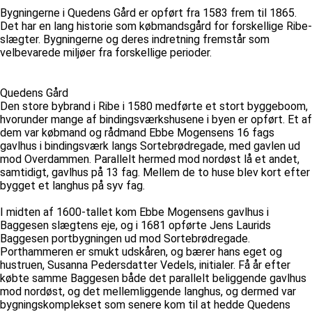
Bygningerne i Quedens Gård er opført fra 1583 frem til 1865.
Det har en lang historie som købmandsgård for forskellige Ribe-
slægter. Bygningerne og deres indretning fremstår som
velbevarede miljøer fra forskellige perioder.
Quedens Gård
Den store bybrand i Ribe i 1580 medførte et stort byggeboom,
hvorunder mange af bindingsværkshusene i byen er opført. Et af
dem var købmand og rådmand Ebbe Mogensens 16 fags
gavlhus i bindingsværk langs Sortebrødregade, med gavlen ud
mod Overdammen. Parallelt hermed mod nordøst lå et andet,
samtidigt, gavlhus på 13 fag. Mellem de to huse blev kort efter
bygget et langhus på syv fag.
I midten af 1600-tallet kom Ebbe Mogensens gavlhus i
Baggesen slægtens eje, og i 1681 opførte Jens Laurids
Baggesen portbygningen ud mod Sortebrødregade.
Porthammeren er smukt udskåren, og bærer hans eget og
hustruen, Susanna Pedersdatter Vedels, initialer. Få år efter
købte samme Baggesen både det parallelt beliggende gavlhus
mod nordøst, og det mellemliggende langhus, og dermed var
bygningskomplekset som senere kom til at hedde Quedens