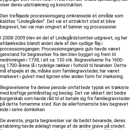
viser deres udstrækning og konstruktion.
Den trefløjede processionsgang omkransede et område som
kaldtes ”Lindegården”. Det var et attraktivt sted at blive
begravet, her var man omgivet af bønner og processioner.
I 2008-2009 blev en del af Lindegårdstomten udgravet, og her
afdækkedes blandt andet dele af den sydlige fløj i
processionsgangen. Processionsgangens gulv havde været
genstand for begravelser fra den blev bygget og frem til
nedrivningen i 1738, i alt ca. 130 stk. Begravelserne fra 1600-
og 1700-årene lå i tydelige rækker i forhold til hinanden. Dette
må afspejle at de, måske som familiegravsteder, har været
markeret i gulvet med ligsten eller anden form for markering.
Begravelserne fra denne periode omfattede typisk en trækiste
med kraftige jernhåndtag og beslag. Det var sikkert det bedre
borgerskab som havde råd til at betale sig fra familiegravsteder
på dette fornemme sted. Kun de allerfornemste blev begravet
inde i selve domkirken.
De øverste, yngste begravelser var de bedst bevarede, deres
etablering havde ødelagt mange af de ældre grave på stedet.