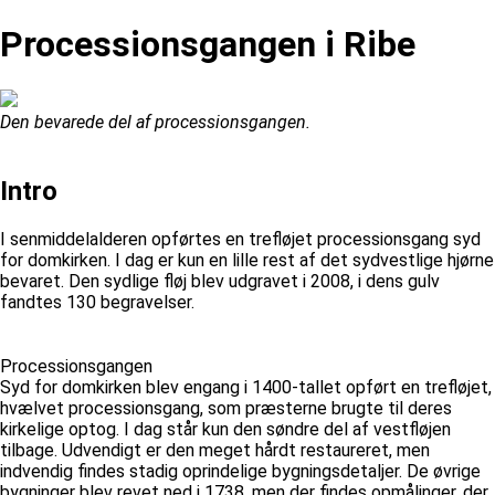
Processionsgangen i Ribe
Den bevarede del af processionsgangen.
Intro
I senmiddelalderen opførtes en trefløjet processionsgang syd
for domkirken. I dag er kun en lille rest af det sydvestlige hjørne
bevaret. Den sydlige fløj blev udgravet i 2008, i dens gulv
fandtes 130 begravelser.
Processionsgangen
Syd for domkirken blev engang i 1400-tallet opført en trefløjet,
hvælvet processionsgang, som præsterne brugte til deres
kirkelige optog. I dag står kun den søndre del af vestfløjen
tilbage. Udvendigt er den meget hårdt restaureret, men
indvendig findes stadig oprindelige bygningsdetaljer. De øvrige
bygninger blev revet ned i 1738, men der findes opmålinger, der