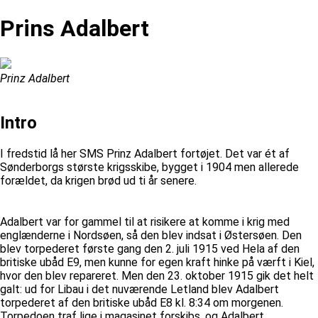
Prins Adalbert
Prinz Adalbert
Intro
I fredstid lå her SMS Prinz Adalbert fortøjet. Det var ét af
Sønderborgs største krigsskibe, bygget i 1904 men allerede
forældet, da krigen brød ud ti år senere.
Adalbert var for gammel til at risikere at komme i krig med
englænderne i Nordsøen, så den blev indsat i Østersøen. Den
blev torpederet første gang den 2. juli 1915 ved Hela af den
britiske ubåd E9, men kunne for egen kraft hinke på værft i Kiel,
hvor den blev repareret. Men den 23. oktober 1915 gik det helt
galt: ud for Libau i det nuværende Letland blev Adalbert
torpederet af den britiske ubåd E8 kl. 8:34 om morgenen.
Torpedoen traf lige i magasinet forskibs, og Adalbert