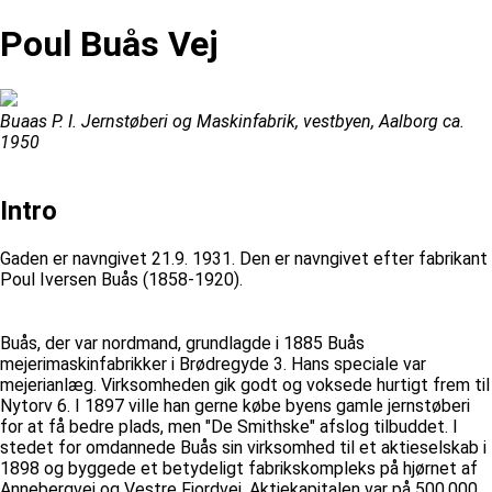
Poul Buås Vej
Buaas P. I. Jernstøberi og Maskinfabrik, vestbyen, Aalborg ca.
1950
Intro
Gaden er navngivet 21.9. 1931. Den er navngivet efter fabrikant
Poul Iversen Buås (1858-1920).
Buås, der var nordmand, grundlagde i 1885 Buås
mejerimaskinfabrikker i Brødregyde 3. Hans speciale var
mejerianlæg. Virksomheden gik godt og voksede hurtigt frem til
Nytorv 6. I 1897 ville han gerne købe byens gamle jernstøberi
for at få bedre plads, men "De Smithske" afslog tilbuddet. I
stedet for omdannede Buås sin virksomhed til et aktieselskab i
1898 og byggede et betydeligt fabrikskompleks på hjørnet af
Annebergvej og Vestre Fjordvej. Aktiekapitalen var på 500.000