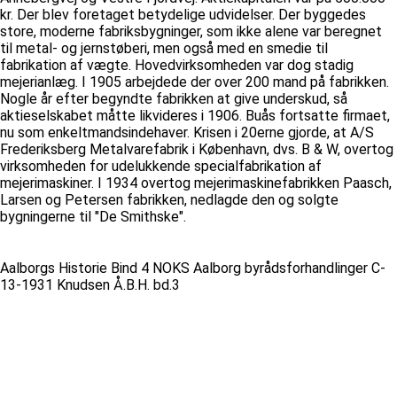
kr. Der blev foretaget betydelige udvidelser. Der byggedes
store, moderne fabriksbygninger, som ikke alene var beregnet
til metal- og jernstøberi, men også med en smedie til
fabrikation af vægte. Hovedvirksomheden var dog stadig
mejerianlæg. I 1905 arbejdede der over 200 mand på fabrikken.
Nogle år efter begyndte fabrikken at give underskud, så
aktieselskabet måtte likvideres i 1906. Buås fortsatte firmaet,
nu som enkeltmandsindehaver. Krisen i 20erne gjorde, at A/S
Frederiksberg Metalvarefabrik i København, dvs. B & W, overtog
virksomheden for udelukkende specialfabrikation af
mejerimaskiner. I 1934 overtog mejerimaskinefabrikken Paasch,
Larsen og Petersen fabrikken, nedlagde den og solgte
bygningerne til "De Smithske".
Aalborgs Historie Bind 4 NOKS Aalborg byrådsforhandlinger C-
13-1931 Knudsen Å.B.H. bd.3