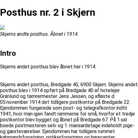
Posthus nr. 2 i Skjern
Skjerns andte posthus. Åbnet i 1914.
Intro
Skjerns andet posthus blev åbnet her i 1914.
Skjerns andet posthus, Bredgade 40, 6900 Skjern. Skjerns andet
posthus blev i 1914 opført på Bredgade 40 af hotelejer
Grønlund og tømrermester Jens Jessen, og afløste d.
05.november 1914 det tidligere postkontor på Bredgade 22.
Ejendommen fungerede som post- og telegrafkontor indtil
1941, hvor man igen fandt rammerne for små, hvorfor et tredje
postkontor blev bygget og åbnet på Bredgade 67. På 1.sal
boede postmesteren selv og 1. mansardetage indeholdt pige-
og gæsteværelser. Ejendommen har tidligere rummet
købmandsforretning, optikerforretning og hørecenter.