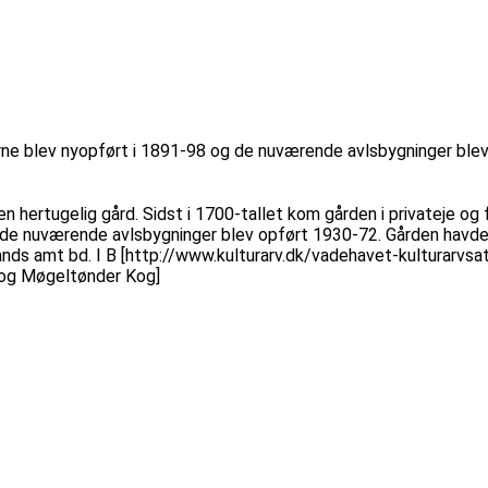
e blev nyopført i 1891-98 og de nuværende avlsbygninger blev
hertugelig gård. Sidst i 1700-tallet kom gården i privateje og 
 nuværende avlsbygninger blev opført 1930-72. Gården havde i 199
llands amt bd. I B [http://www.kulturarv.dk/vadehavet-kulturarv
r og Møgeltønder Kog]