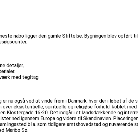
e nabo ligger den gamle Stiftelse. Bygningen blev opført til b
besøgscenter.
e detaljer,
rialer.
sværk med tegltag.
g er nu også ved at vinde frem i Danmark, hvor der i løbet af de s
over eksistentielle, spirituelle og religiøse forhold, koblet m
sen Klostergade 16-20. Det indgår i et landsdækkende og interre
Falster ned igennem Europa og videre til Skandinavien. Placeringen
lt samlingssted bl.a. som tidligere amtshovedstad og nuværende
ed Maribo Sø.