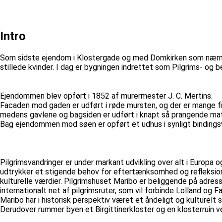
Intro
Som sidste ejendom i Klostergade og med Domkirken som nærmest
stillede kvinder. I dag er bygningen indrettet som Pilgrims- og 
Ejendommen blev opført i 1852 af murermester J. C. Mertins.
Facaden mod gaden er udført i røde mursten, og der er mange fin
medens gavlene og bagsiden er udført i knapt så prangende mate
Bag ejendommen mod søen er opført et udhus i synligt binding
Pilgrimsvandringer er under markant udvikling over alt i Europa o
udtrykker et stigende behov for eftertænksomhed og refleksion 
kulturelle værdier. Pilgrimshuset Maribo er beliggende på adres
internationalt net af pilgrimsruter, som vil forbinde Lolland og 
Maribo har i historisk perspektiv været et åndeligt og kulture
Derudover rummer byen et Birgittinerkloster og en klosterruin v