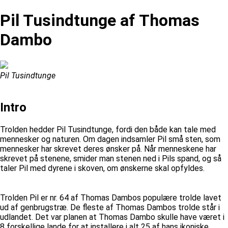
Pil Tusindtunge af Thomas
Dambo
Pil Tusindtunge
Intro
Trolden hedder Pil Tusindtunge, fordi den både kan tale med
mennesker og naturen. Om dagen indsamler Pil små sten, som
mennesker har skrevet deres ønsker på. Når menneskene har
skrevet på stenene, smider man stenen ned i Pils spand, og så
taler Pil med dyrene i skoven, om ønskerne skal opfyldes.
Trolden Pil er nr. 64 af Thomas Dambos populære trolde lavet
ud af genbrugstræ. De fleste af Thomas Dambos trolde står i
udlandet. Det var planen at Thomas Dambo skulle have været i
8 forskellige lande for at installere i alt 25 af hans ikoniske