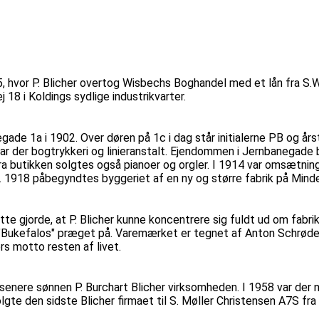
 hvor P. Blicher overtog Wisbechs Boghandel med et lån fra S.W
j 18 i Koldings sydlige industrikvarter.
egade 1a i 1902. Over døren på 1c i dag står initialerne PB og år
l var der bogtrykkeri og linieranstalt. Ejendommen i Jernbanegade
a butikken solgtes også pianoer og orgler. I 1914 var omsætning
j. 1918 påbegyndtes byggeriet af en ny og større fabrik på Minde
te gjorde, at P. Blicher kunne koncentrere sig fuldt ud om fabri
kefalos" præget på. Varemærket er tegnet af Anton Schrøder og
ers motto resten af livet.
senere sønnen P. Burchart Blicher virksomheden. I 1958 var der no
solgte den sidste Blicher firmaet til S. Møller Christensen A7S f