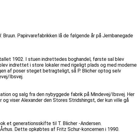
. Bruun. Papirvarefabrikken lå de følgende år på Jernbanegade
stallet 1902. I stuen indrettedes boghandel, første sal blev
 blev indrettet i store lokaler med rigeligt plads og med moderne
en af poser steget betragteligt, så P. Blicher optog selv
vej/Ibsvej.
kation og salg fra den nybyggede fabrik på Mindevej/Ibsvej. Her
 viser Alexander den Stores Stridshingst, der kun ville gå
k et generationsskifte til T. Blicher -Andersen.
ra Århus. Dette opkøbtes af Fritz Schur-koncernen i 1990.