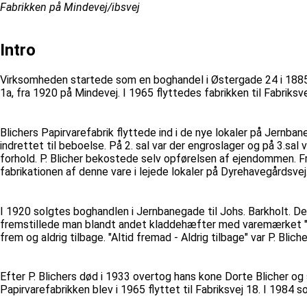
Fabrikken på Mindevej/ibsvej
Intro
Virksomheden startede som en boghandel i Østergade 24 i 1885,
1a, fra 1920 på Mindevej. I 1965 flyttedes fabrikken til Fabriksve
Blichers Papirvarefabrik flyttede ind i de nye lokaler på Jernban
indrettet til beboelse. På 2. sal var der engroslager og på 3.sa
forhold. P. Blicher bekostede selv opførelsen af ejendommen. Fr
fabrikationen af denne vare i lejede lokaler på Dyrehavegårdsve
I 1920 solgtes boghandlen i Jernbanegade til Johs. Barkholt. Det
fremstillede man blandt andet kladdehæfter med varemærket "Bu
frem og aldrig tilbage. "Altid fremad - Aldrig tilbage" var P. Blich
Efter P. Blichers død i 1933 overtog hans kone Dorte Blicher og 
Papirvarefabrikken blev i 1965 flyttet til Fabriksvej 18. I 1984 