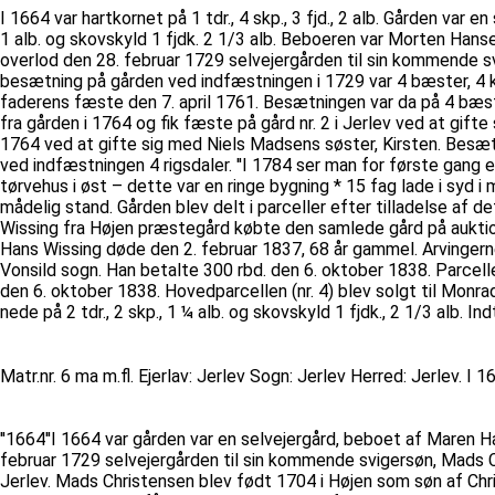
I 1664 var hartkornet på 1 tdr., 4 skp., 3 fjd., 2 alb. Gården var e
1 alb. og skovskyld 1 fjdk. 2 1/3 alb. Beboeren var Morten Han
overlod den 28. februar 1729 selvejergården til sin kommende s
besætning på gården ved indfæstningen i 1729 var 4 bæster, 4 kø
faderens fæste den 7. april 1761. Besætningen var da på 4 bæste
fra gården i 1764 og fik fæste på gård nr. 2 i Jerlev ved at gi
1764 ved at gifte sig med Niels Madsens søster, Kirsten. Besæt
ved indfæstningen 4 rigsdaler. ''I 1784 ser man for første gang e
tørvehus i øst – dette var en ringe bygning * 15 fag lade i syd 
mådelig stand. Gården blev delt i parceller efter tilladelse af d
Wissing fra Højen præstegård købte den samlede gård på auktion d
Hans Wissing døde den 2. februar 1837, 68 år gammel. Arvingerne 
Vonsild sogn. Han betalte 300 rbd. den 6. oktober 1838. Parcellen 
den 6. oktober 1838. Hovedparcellen (nr. 4) blev solgt til Monrad
nede på 2 tdr., 2 skp., 1 ¼ alb. og skovskyld 1 fjdk., 2 1/3 alb. I
Matr.nr. 6 ma m.fl. Ejerlav: Jerlev Sogn: Jerlev Herred: Jerlev. I 16
''1664''I 1664 var gården var en selvejergård, beboet af Maren H
februar 1729 selvejergården til sin kommende svigersøn, Mads Ch
Jerlev. Mads Christensen blev født 1704 i Højen som søn af Ch