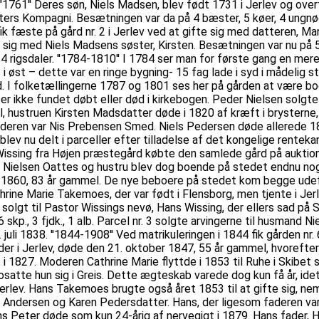
. ''1761'' Deres søn, Niels Madsen, blev født 1731 i Jerlev og o
ters Kompagni. Besætningen var da på 4 bæster, 5 køer, 4 ungnø
ik fæste på gård nr. 2 i Jerlev ved at gifte sig med datteren, Ma
sig med Niels Madsens søster, Kirsten. Besætningen var nu på 5
 rigsdaler. ''1784-1810'' I 1784 ser man for første gang en mere
 i øst – dette var en ringe bygning- 15 fag lade i syd i mådelig 
d. I folketællingerne 1787 og 1801 ses her på gården at være bo
r ikke fundet døbt eller død i kirkebogen. Peder Nielsen solgte 
 hustruen Kirsten Madsdatter døde i 1820 af kræft i brysterne, 
 faderen var Nis Prebensen Smed. Niels Pedersen døde allerede 
n blev nu delt i parceller efter tilladelse af det kongelige rentek
r Wissing fra Højen præstegård købte den samlede gård på auktion
sten Nielsen Oattes og hustru blev dog boende på stedet endnu nog
 i 1860, 83 år gammel. De nye beboere på stedet kom begge udef
thrine Marie Takemoes, der var født i Flensborg, men tjente i Je
 solgt til Pastor Wissings nevø, Hans Wissing, der ellers sad på
6 skp., 3 fjdk., 1 alb. Parcel nr. 3 solgte arvingerne til husmand 
uli 1838. ''1844-1908'' Ved matrikuleringen i 1844 fik gården nr. 
der i Jerlev, døde den 21. oktober 1847, 55 år gammel, hvorefte
1827. Moderen Cathrine Marie flyttde i 1853 til Ruhe i Skibet s
bosatte hun sig i Greis. Dette ægteskab varede dog kun få år, i
erlev. Hans Takemoes brugte også året 1853 til at gifte sig, nem
s Andersen og Karen Pedersdatter. Hans, der ligesom faderen v
s Peter døde som kun 24-årig af nervegigt i 1879. Hans fader, 