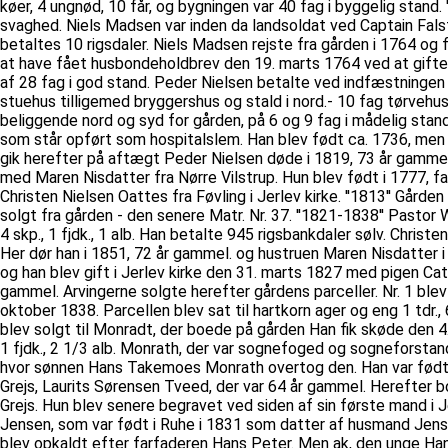
køer, 4 ungnød, 10 får, og bygningen var 40 fag i byggelig stand
svaghed. Niels Madsen var inden da landsoldat ved Captain Fals
betaltes 10 rigsdaler. Niels Madsen rejste fra gården i 1764 og f
at have fået husbondeholdbrev den 19. marts 1764 ved at gifte 
af 28 fag i god stand. Peder Nielsen betalte ved indfæstningen 4
stuehus tilligemed bryggershus og stald i nord.- 10 fag tørvehus
beliggende nord og syd for gården, på 6 og 9 fag i mådelig stan
som står opført som hospitalslem. Han blev født ca. 1736, men e
gik herefter på aftægt Peder Nielsen døde i 1819, 73 år gammel,
med Maren Nisdatter fra Nørre Vilstrup. Hun blev født i 1777,
Christen Nielsen Oattes fra Føvling i Jerlev kirke. ''1813'' Gårde
solgt fra gården - den senere Matr. Nr. 37. ''1821-1838'' Pasto
4 skp., 1 fjdk., 1 alb. Han betalte 945 rigsbankdaler sølv. Chri
Her dør han i 1851, 72 år gammel. og hustruen Maren Nisdatter
og han blev gift i Jerlev kirke den 31. marts 1827 med pigen Ca
gammel. Arvingerne solgte herefter gårdens parceller. Nr. 1 blev
oktober 1838. Parcellen blev sat til hartkorn ager og eng 1 tdr., 
blev solgt til Monradt, der boede på gården Han fik skøde den 4. j
1 fjdk., 2 1/3 alb. Monrath, der var sognefoged og sogneforstan
hvor sønnen Hans Takemoes Monrath overtog den. Han var født i 
Grejs, Laurits Sørensen Tveed, der var 64 år gammel. Herefter 
Grejs. Hun blev senere begravet ved siden af sin første mand i J
Jensen, som var født i Ruhe i 1831 som datter af husmand Jen
blev opkaldt efter farfaderen Hans Peter. Men ak, den unge Han