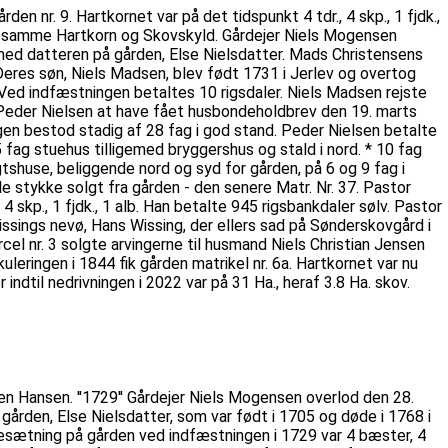
den nr. 9. Hartkornet var på det tidspunkt 4 tdr., 4 skp., 1 fjdk.,
vet samme Hartkorn og Skovskyld. Gårdejer Niels Mogensen
 med datteren på gården, Else Nielsdatter. Mads Christensens
Deres søn, Niels Madsen, blev født 1731 i Jerlev og overtog
 Ved indfæstningen betaltes 10 rigsdaler. Niels Madsen rejste
es Peder Nielsen at have fået husbondeholdbrev den 19. marts
gen bestod stadig af 28 fag i god stand. Peder Nielsen betalte
5 fag stuehus tilligemed bryggershus og stald i nord. * 10 fag
gtshuse, beliggende nord og syd for gården, på 6 og 9 fag i
le stykke solgt fra gården - den senere Matr. Nr. 37. Pastor
skp., 1 fjdk., 1 alb. Han betalte 945 rigsbankdaler sølv. Pastor
issings nevø, Hans Wissing, der ellers sad på Sønderskovgård i
arcel nr. 3 solgte arvingerne til husmand Niels Christian Jensen
uleringen i 1844 fik gården matrikel nr. 6a. Hartkornet var nu
 indtil nedrivningen i 2022 var på 31 Ha., heraf 3.8 Ha. skov.
rten Hansen. ''1729'' Gårdejer Niels Mogensen overlod den 28.
gården, Else Nielsdatter, som var født i 1705 og døde i 1768 i
esætning på gården ved indfæstningen i 1729 var 4 bæster, 4