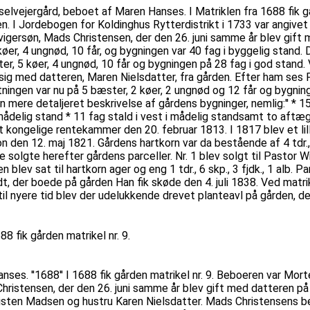
n selvejergård, beboet af Maren Hanses. I Matriklen fra 1688 fik går
sen. I Jordebogen for Koldinghus Rytterdistrikt i 1733 var angi
vigersøn, Mads Christensen, der den 26. juni samme år blev gift
er, 4 ungnød, 10 får, og bygningen var 40 fag i byggelig stand. 
r, 5 køer, 4 ungnød, 10 får og bygningen på 28 fag i god stand.
fte sig med datteren, Maren Nielsdatter, fra gården. Efter ham s
ningen var nu på 5 bæster, 2 køer, 2 ungnød og 12 får og bygnin
n mere detaljeret beskrivelse af gårdens bygninger, nemlig:'' * 1
i mådelig stand * 11 fag stald i vest i mådelig standsamt to aftæ
et kongelige rentekammer den 20. februar 1813. I 1817 blev et lil
en 12. maj 1821. Gårdens hartkorn var da bestående af 4 tdr., 4 
solgte herefter gårdens parceller. Nr. 1 blev solgt til Pastor W
blev sat til hartkorn ager og eng 1 tdr., 6 skp., 3 fjdk., 1 alb. P
t, der boede på gården Han fik skøde den 4. juli 1838. Ved matrik
ndtil nyere tid blev der udelukkende drevet planteavl på gården, der
88 fik gården matrikel nr. 9.
anses. ''1688'' I 1688 fik gården matrikel nr. 9. Beboeren var Mo
ristensen, der den 26. juni samme år blev gift med datteren på 
risten Madsen og hustru Karen Nielsdatter. Mads Christensens b