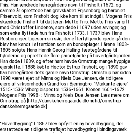
Friis. Han ændrede herregårdens navn til Frisholt i 1672, og
samme år oprettede han grevskabet Frijsenborg og baroniet
Frisenvold, som Frisholt dog ikke kom til at indgå i. Mogens Friis
skænkede Frisholt til datteren Mette Friis. Mette Friis var gift
med Christoffer Lindenov, som døde i 1697 uden arvinger, og
som enke flyttede hun fra Frisholt i 1733. I 1737 blev Hans
Rosborg ejer. Ligesom sin søn, der efterfølgende ejede gården,
blev han kendt i eftertiden som en bondeplager. I årene 1803-
1805 solgte Hans Henrik Georg Halling fæstegårdene til
bønderne og oprettede flere parcelgårde på hovedgårdsjorden.
Han døde i 1839, og efter ham havde Ormstrup mange hyppige
ejerskifte. I 1888 købte Hector Estrup Frisholt, og i 1890 gav
han herregården dets gamle navn Ormstrup. Ormstrup har siden
1998 været ejet af Minna og Niels Due Jensen, de tidligere
ejere af virksomheden Grundfos i Bjerringbro. ''Markante ejere''
1515-1536: Viborg bispestol 1536-1661: Kronen 1661-1672:
Mogens Friis 1998- : Minna og Niels Due Jensen Læs mere om
Ormstrup på [http://danskeherregaarde.dk/nutid/ormstrup
danskeherregaarde.dk]
''Hovedbygning'' I 1867 blev opført en ny hovedbygning, der
erstattede en tidligere trefløjet hovedbygning i bindingsværk.