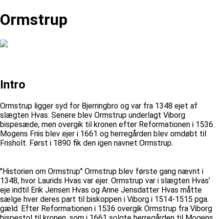
Ormstrup
Intro
Ormstrup ligger syd for Bjerringbro og var fra 1348 ejet af
slægten Hvas. Senere blev Ormstrup underlagt Viborg
bispesæde, men overgik til kronen efter Reformationen i 1536.
Mogens Friis blev ejer i 1661 og herregården blev omdøbt til
Frisholt. Først i 1890 fik den igen navnet Ormstrup.
''Historien om Ormstrup'' Ormstrup blev første gang nævnt i
1348, hvor Laurids Hvas var ejer. Ormstrup var i slægten Hvas’
eje indtil Erik Jensen Hvas og Anne Jensdatter Hvas måtte
sælge hver deres part til biskoppen i Viborg i 1514-1515 pga.
gæld. Efter Reformationen i 1536 overgik Ormstrup fra Viborg
bispestol til kronen, som i 1661 solgte herregården til Mogens