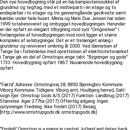
Den nye hovedbygning står på en høj kampestenssokkel af
grundmur og tegltag, med et midterparti i én etage og to
endepartier i to etager og tre gennemgående gavlkviste samt
kælder under hele huset. Minna og Niels Due Jensen har siden
1999 totalrenoveret og ombygget hovedbygningen. Herunder
er der opført en elegant tilbygning mod syd. ''Omgivelser'' I
forlængelse af hovedbygningen mod nord ligger et større
kompleks af avlsbygninger. Det er et trelænget anlæg i
grundmur og renoveret omkring år 2000. Ved dannelsen af
Tange Sø i forbindelse med oprettelsen af elektricitetsværket
i Tange gik en del af Ormstrups enge tabt. ''Bygninger og gods''
1733: Hovedbygning opført 1867: Nuværende hovedbygning
opført
''Fakta'' Adresse: Ormstrupvej 28, 8850 Bjerringbro Kommune:
Viborg Kommune Tidligere: Viborg amt, Houlbjerg herred, Sahl
sogn Ejer: Ormstrup Gods A/S (2017) Funktion: Landbrug (2017)
Størrelse: Ager 277ha (2017) Offentlig adgang: Ingen
oplysninger Fredning: Ikke fredet (2017) Besøg
[http://www.ormstrupgods.dk ormstrupgods.dk]
''English'' Ormstrup is a manor in central Jutland and dates back