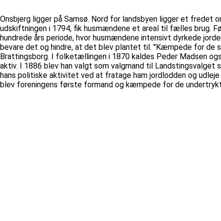
Onsbjerg ligger på Samsø. Nord for landsbyen ligger et frede
udskiftningen i 1794, fik husmændene et areal til fælles brug. F
hundrede års periode, hvor husmændene intensivt dyrkede jorden
bevare det og hindre, at det blev plantet til. ''Kæmpede for de 
Brattingsborg. I folketællingen i 1870 kaldes Peder Madsen også 
aktiv. I 1886 blev han valgt som valgmand til Landstingsvalg
hans politiske aktivitet ved at fratage ham jordlodden og udle
blev foreningens første formand og kæmpede for de undertrykt