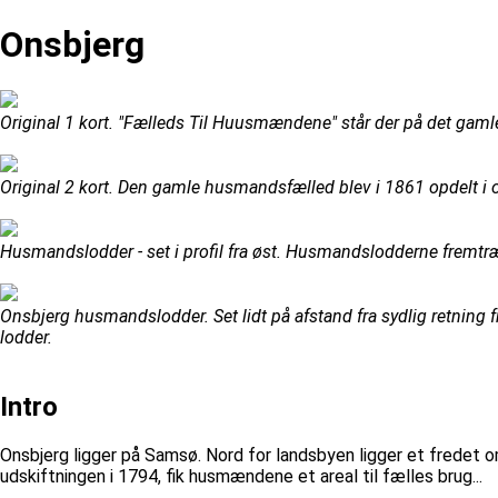
Onsbjerg
Original 1 kort. "Fælleds Til Huusmændene" står der på det gaml
Original 2 kort. Den gamle husmandsfælled blev i 1861 opdelt i 
Husmandslodder - set i profil fra øst. Husmandslodderne fremtræ
Onsbjerg husmandslodder. Set lidt på afstand fra sydlig retning 
lodder.
Intro
Onsbjerg ligger på Samsø. Nord for landsbyen ligger et frede
udskiftningen i 1794, fik husmændene et areal til fælles brug...