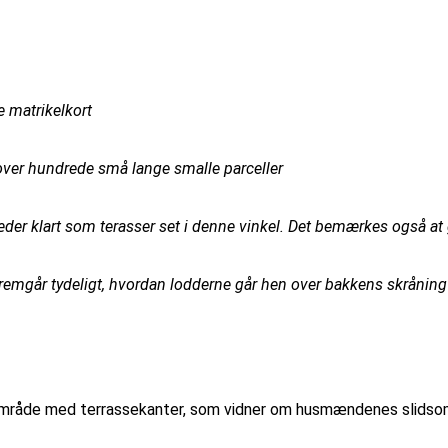
e matrikelkort
over hundrede små lange smalle parceller
der klart som terasser set i denne vinkel. Det bemærkes også at 
fremgår tydeligt, hvordan lodderne går hen over bakkens skråning
t område med terrassekanter, som vidner om husmændenes slidso