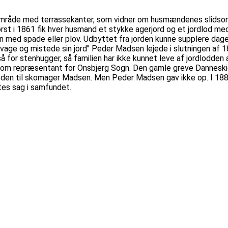
t område med terrassekanter, som vidner om husmændenes slidso
ørst i 1861 fik hver husmand et stykke agerjord og et jordlod me
 med spade eller plov. Udbyttet fra jorden kunne supplere dagen
svage og mistede sin jord'' Peder Madsen lejede i slutningen af 
for stenhugger, så familien har ikke kunnet leve af jordlodden al
et som repræsentant for Onsbjerg Sogn. Den gamle greve Danne
je den til skomager Madsen. Men Peder Madsen gav ikke op. I 18
es sag i samfundet.