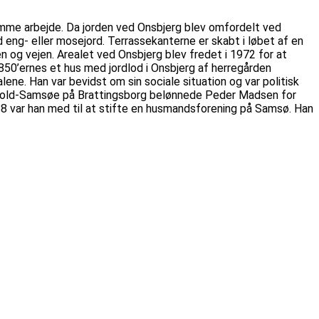
mme arbejde. Da jorden ved Onsbjerg blev omfordelt ved
d eng- eller mosejord. Terrassekanterne er skabt i løbet af en
 og vejen. Arealet ved Onsbjerg blev fredet i 1972 for at
1850’ernes et hus med jordlod i Onsbjerg af herregården
ene. Han var bevidst om sin sociale situation og var politisk
skiold-Samsøe på Brattingsborg belønnede Peder Madsen for
88 var han med til at stifte en husmandsforening på Samsø. Han