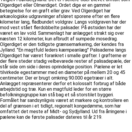
Olgerdiget eller Olmerdiget. Ordet dige er en gammel
betegnelse for en grøft eller grav. Ved Olgerdiget har
arkæologiske udgravninger afsløret sporene efter en flere
kilometer lang, fladbundet voldgrav. Langs voldgraven har der
mod vest stået flerdobbelte palisader. På østsiden har der
været en lav vold. Sammenlagt har anlægget strakt sig over
næsten 12 kilometer, kun afbrudt af sumpede mosedrag.
Olgerdiget er den tidligste grænsemarkering, der kendes fra
Jylland. ''En magtfuld leders kæmpeanlæg'' Palisaderne langs
Olgerdiget har været forankret i smalle grøfter. I grøfterne er
der flere steder stadig velbevarede rester af palisadepæle, der
står side om side i deres oprindelige position. Pælene er let
tilvirkede egestammer med en diameter på mellem 20 og 45
centimeter. Der er brugt omkring 90.000 egetræer i alt.
Anlægget repræsenterer derfor et kolossalt forbrug af både
arbejdstid og træ. Kun en magtfuld leder for en større
befolkningsgruppe kan stå bag et så storstilet byggeri.
Formålet har sandsynligvis været at markere og kontrollere en
del af grænsen i et tidligt, regionalt kongedømme, som har
omfattet det meste af Midt- og Sydjylland. Ud fra årringene i
pælene kan de første palisader dateres til år 219.