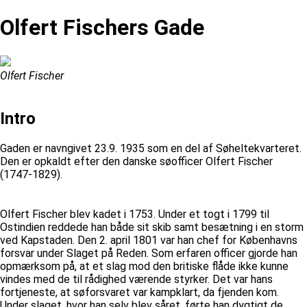
Olfert Fischers Gade
Olfert Fischer
Intro
Gaden er navngivet 23.9. 1935 som en del af Søheltekvarteret.
Den er opkaldt efter den danske søofficer Olfert Fischer
(1747-1829).
Olfert Fischer blev kadet i 1753. Under et togt i 1799 til
Ostindien reddede han både sit skib samt besætning i en storm
ved Kapstaden. Den 2. april 1801 var han chef for Københavns
forsvar under Slaget på Reden. Som erfaren officer gjorde han
opmærksom på, at et slag mod den britiske flåde ikke kunne
vindes med de til rådighed værende styrker. Det var hans
fortjeneste, at søforsvaret var kampklart, da fjenden kom.
Under slaget, hvor han selv blev såret, førte han dygtigt de