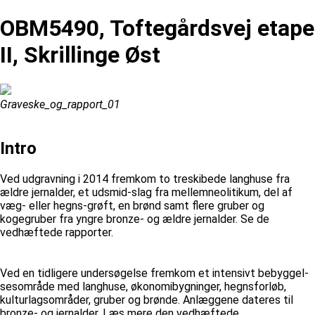
OBM5490, Toftegårdsvej etape
II, Skrillinge Øst
Graveske_og_rapport_01
Intro
Ved udgravning i 2014 fremkom to treskibede langhuse fra
ældre jernalder, et udsmid-slag fra mellemneolitikum, del af
væg- eller hegns-grøft, en brønd samt flere gruber og
kogegruber fra yngre bronze- og ældre jernalder. Se de
vedhæftede rapporter.
Ved en tidligere undersøgelse fremkom et intensivt bebyggel-
sesområde med langhuse, økonomibygninger, hegnsforløb,
kulturlagsområder, gruber og brønde. Anlæggene dateres til
bronze- og jernalder. Læs mere den vedhæftede