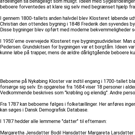
afdelingen så behageligt som muligt. Ideen med Sygeafdelingen v
beboere forventedes at klare sig selv med begrænset hjælp fra
I gennem 1800-tallets anden halvdel blev Klosteret løbende ud
Christian den ottendes bygning i 1848 Frederik den syvendes bygn
Disse bygninger blev opført med moderne bekvemmeligheder som 
I 1950´erne overvejede Klosteret nye bygningsudvidelser. Man ø
Pedersen. Grundskitsen for bygningen var et borgtårn. Ideen v
kunne løbe på trapper, mens de ældre dårligtgående beboere kunn
Beboerne på Nykøbing Kloster var indtil engang i 1700-tallet bl
forsørge sig selv. En opgørelse fra 1684 viser 18 personer i alde
Vedkommende beskrives som "krøbling og elendig". Andre persone
Fra 1787 kan beboerne følges i folketællinger. Her anføres ing
kan søges i Dansk Demografisk Database.
I 1787 hedder alle lemmerne "datter" til efternavn:
Margaretha Jensdatter Bodil Hansdatter Margareta Larsdatter 