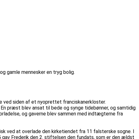
e og gamle mennesker en tryg bolig.
e ved siden af et nyoprettet franciskanerkloster.
 En præst blev ansat til bede og synge tidebønner, og samtidig
dsforladelse, og gaverne blev sammen med indtægterne fra
 ved at overlade den kirketiendet fra 11 falsterske sogne. I
5 gav Frederik den 2. stiftelsen den fundats, som er den ældst