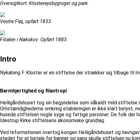
Oversigtkort. Klostereysbygniger og park.
Vestre Fløj, opført 1833.
Filialen i Nakskov. Opført 1883.
Intro
Nykøbing F. Kloster er en stiftelse der strækker sig tilbage til
Barmhjertighed og filantropi
Helligåndshuset tog sin begyndelse som såkaldt mild stiftelse i 
Omstændighederne omkring etableringen er ikke klart belyst, me
husede stiftelsen nogle syge og fattige personer. De folk der 
Idestrup Kirke stiftelsens økonomiske grundlag.
Ved reformationen overtog kongen Helligåndshuset og navngav d
stedet for at betale for bønner og sang skulle stiftelsen nu ko