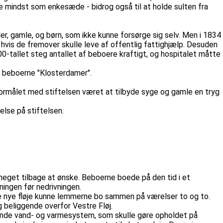
e mindst som enkesæde - bidrog også til at holde sulten fra
, gamle, og børn, som ikke kunne forsørge sig selv. Men i 1834
 hvis de fremover skulle leve af offentlig fattighjælp. Desuden
0-tallet steg antallet af beboere kraftigt, og hospitalet måtte
e beboerne "Klosterdamer".
ar formålet med stiftelsen været at tilbyde syge og gamle en tryg
lse på stiftelsen.
eget tilbage at ønske. Beboerne boede på den tid i et
ningen før nedrivningen.
de nye fløje kunne lemmerne bo sammen på værelser to og to.
g beliggende overfor Vestre Fløj.
erende vand- og varmesystem, som skulle gøre opholdet på