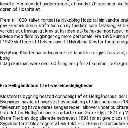
kendte. Her blev det understreget, at mindst 20 personer skulle
døren på Hospitalet.
Frem til 1800-tallet fortsatte Nykøbing Hospital sin vandte pr
gav Frederik den 6. stiftelsen en ny fundats som fastslog, at be
var det et ufravigeligt krav at kvinderne
ikke havde
modtaget fatt
udvide med flere bygninger og mere personale. Fra 1895 kunne 
I 1949 skiftede stiftelsen navn til Nykøbing Kloster for at un
Nykøbing Kloster har aldrig været et kloster i religiøs forstand,
bolig.
I dag skal man være over 60 år og enlig for at komme i betragni
Fra Helligåndshus til et-værelseslejligheder
Klosterets bygning bestod oprindeligt af et Helligåndshus, der i 
Bygningen havde et hvælvet hovedskib og et tårn, som man i 18
fællesrum og havde deres sengesteder i alkover under pulpituret
I stedet for Helligåndshuset opførte man Østre Fløj i 1821 og 
Østre Fløj blev dog allerede nedrevet i 1893 for at give plads t
Sygeklosteret blev tegnet af arkitekt H.C. Glahn i historicist