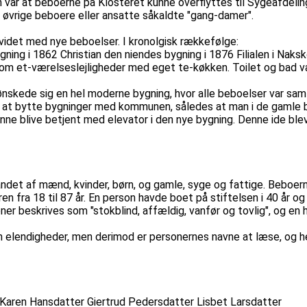
ar at beboerne på Klosteret kunne overflyttes til Sygeafdelingen
 øvrige beboere eller ansatte såkaldte "gang-damer".
videt med nye beboelser. I kronolgisk rækkefølge:
ing i 1862 Christian den niendes bygning i 1876 Filialen i Naksk
et-værelseslejligheder med eget te-køkken. Toilet og bad var i
nskede sig en hel moderne bygning, hvor alle beboelser var sam
ar at bytte bygninger med kommunen, således at man i de gamle
e blive betjent med elevator i den nye bygning. Denne ide blev i
andet af mænd, kvinder, børn, og gamle, syge og fattige. Beboer
ren fra 18 til 87 år. En person havde boet på stiftelsen i 40 år 
r beskrives som "stokblind, affældig, vanfør og tovlig", og en 
en elendigheder, men derimod er personernes navne at læse, og h
Karen Hansdatter Giertrud Pedersdatter Lisbet Larsdatter