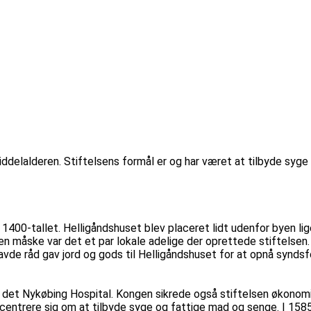
 middelalderen. Stiftelsens formål er og har været at tilbyde syg
1400-tallet. Helligåndshuset blev placeret lidt udenfor byen lig
n måske var det et par lokale adelige der oprettede stiftelsen.
havde råd gav jord og gods til Helligåndshuset for at opnå syn
et Nykøbing Hospital. Kongen sikrede også stiftelsen økonomisk
ncentrere sig om at tilbyde syge og fattige mad og senge. I 158