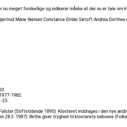
 nu meget forskellige og indikerer måske at der nu er tale om k
Gjertrud Marie Nielsen Constance Emilie Søtoft Andrea Dorthe
93.
 1977-1982.
-25.
 Falster (Stiftstidende 1895). Klosteret inddrages i den nye ældr
en 28.3. 1987). Birthe giver tryghed til klosterets beboere (Folk