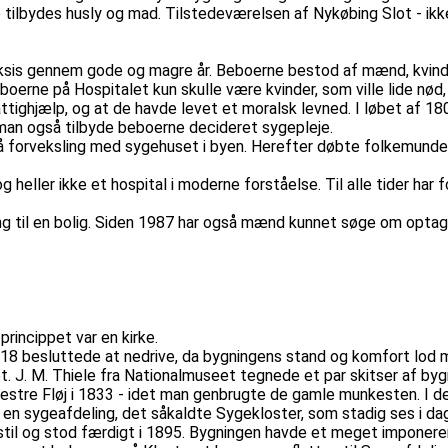
 tilbydes husly og mad. Tilstedeværelsen af Nykøbing Slot - ikk
aksis gennem gode og magre år. Beboerne bestod af mænd, kvinder
boerne på Hospitalet kun skulle være kvinder, som ville lide nød,
ighjælp, og at de havde levet et moralsk levned. I løbet af 180
man også tilbyde beboerne decideret sygepleje.
dgå forveksling med sygehuset i byen. Herefter døbte folkemund
 og heller ikke et hospital i moderne forståelse. Til alle tider h
ng til en bolig. Siden 1987 har også mænd kunnet søge om optage
princippet var en kirke.
18 besluttede at nedrive, da bygningens stand og komfort lod m
. J. M. Thiele fra Nationalmuseet tegnede et par skitser af byg
Vestre Fløj i 1833 - idet man genbrugte de gamle munkesten. I 
il en sygeafdeling, det såkaldte Sygekloster, som stadig ses i da
isk stil og stod færdigt i 1895. Bygningen havde et meget impon