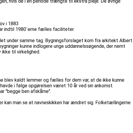
, hvis de i en periode trængte til ekstra pleje. De øvrige
ov i 1883
ndtil 1980´erne fælles faciliteter.
let under samme tag. Bygningsforslaget kom fra arkitekt Albert
 bygninger kunne indlogere unge uddannelssøgende, der nemt
kke til virkelighed.
ne blev kaldt lemmer og fælles for dem var, at de ikke kunne
og havde i følge opgørelsen været 10 år ved sin ankomst.
har "begge ben afskårne".
er kan man se at navneskikken har ændret sig. Folketællingerne