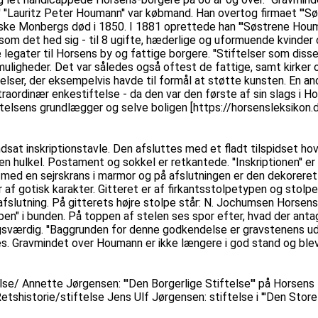
Lauritz Peter Houmann'' var købmand. Han overtog firmaet '''Sø
 Monbergs død i 1850. I 1881 oprettede han '''Søstrene Houmann
 som det hed sig - til 8 ugifte, hæderlige og uformuende kvinder o
gater til Horsens by og fattige borgere. ''Stiftelser som disse
muligheder. Det var således også oftest de fattige, samt kirker 
lser, der eksempelvis havde til formål at støtte kunsten. En a
raordinær enkestiftelse - da den var den første af sin slags i 
ftelsens grundlægger og selve boligen [https://horsensleksikon
ed indsat inskriptionstavle. Den afsluttes med et fladt tilspidse
 hulkel. Postament og sokkel er retkantede. ''Inskriptionen'' er 
'' med en sejrskrans i marmor og på afslutningen er den dekore
er af gotisk karakter. Gitteret er af firkantsstolpetypen og sto
fslutning. På gitterets højre stolpe står: N. Jochumsen Horsens
 "ben" i bunden. På toppen af stelen ses spor efter, hvad der an
ngsværdig. ''Baggrunden for denne godkendelse er gravstenens ud
es. Gravmindet over Houmann er ikke længere i god stand og blev
se/ Annette Jørgensen: '''Den Borgerlige Stiftelse''' på Horsens 
istorie/stiftelse Jens Ulf Jørgensen: stiftelse i '''Den Store D