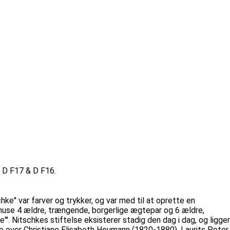
 D F17 & D F16.
e'' var farver og trykker, og var med til at oprette en
e huse 4 ældre, trængende, borgerlige ægtepar og 6 ældre,
''. Nitschkes stiftelse eksisterer stadig den dag i dag, og ligger
de over Christiane Elisabeth Houmann (1820-1880), Laurits Peter