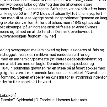
ren Monbergs Enke og Søn '''og den dertilhørende store
s Fribolig''' i Jessensgade. Stiftelsen var opkaldt efter hans
mkring de 60 år. I 1912 blev stiftelsen flyttet til en nyopført
 var med til at løse vigtige samfundsproblemer ''gennem en lang
og skoler der var formål for stiftelser, men i 1845 ophævede
ndet eksempel på en horsensiansk stiftelse er Anna Svanes
Horsens og tilmed en af de første i Danmark overhovedet.
.dk/svaneboligen-fugholm-16/ her].
t hoved og overgangen mellem hoved og korpus udgøres af fals og
indhugget i versaler, i antikva med rundede seriffer og
ret med en anthemion/palmette (stiliseret gedebladsblomst og
lperne afsluttes med en kugle. Derudover ses spidsbuer og
 1848. ''Houmanns gravsten ''er en stele på affaset sokkel med
tageligt har været et kronende kors som er knækket. ''Gravstenen
formning. Stenen afspejler en kunsthistorisk strømning indenfor
 derfor ikke anbefalet bevaret.
Leksikon.]
anske''', Gyldendal.] O. Fabricius: Horsens Købstads