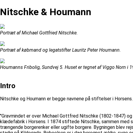
Nitschke & Houmann
Portræt af Michael Gottfried Nitschke.
Portræt af købmand og legatstifter Lauritz Peter Houmann.
Houmanns Fribolig, Sundvej 5. Huset er tegnet af Viggo Norn i 
Intro
Nitschke og Houmann er begge navnene på stiftelser i Horsens.
''Gravmindet er over Michael Gottfred Nitschke (1802-1847) og hu
klædefabrik i Horsens. I 1874 stiftede Nitschke, sammen med sin
trængende borgerenker eller ugifte borgere. Bygningen blev rejst 
stadig på Kildegade. Beboelsen er i dag beregnet ældre, syge o