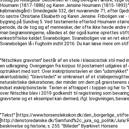
Houmann (1817-1886) og Karen Jensine Houmann (1815-1893).'' ''
købmandsgård i Smedegade 332, det nuværende 71, efter Gjedske
to søstre Christiane Elisabeth og Karen Jensine. Friboligen var -
bygning på Sundvej 5. Ved testamente efterlod Houmann større le
periode, da de tog sig af mennesker, der ofte ikke havde andre 
man begrænsningerne, således at der også kunne oprettes stifte
enkestiftelse kaldet Svaneboligen. Svaneboligen var en ret ekst
Svaneboligen lå i Fugholm indtil 2016. Du kan læse mere om sti
''Nitschkes gravsten'' består af en stele i klassicistisk stil m
en udkragning. Overgangen fra korpus til postament udgøres af en
optrukket med sort. Over inskriptionstavlen er den ''udsmykket
akantusblade). ''Gravstedet'' er omkranset af et støbejernsgitt
naturalistiske dekorationer, der minder om dem på gravstenens a
indsat inskriptionstavle. Tavlen er aftrappet i toppen og har to
over Nitschke blev i 2019 godkendt til registrering som bevari
gravstene og et eksempel kan dermed, ifgl. lovgivningen, bevar
''Tekst'' [https://www.horsensleksikon.dk/den_borgerlige_stiftel
[http://denstoredanske.dk/Samfund%2c_jura_og_politik/Jura/Retsh
beskrivelse og historie, s. 255. ''Billeder'' Byarkivet Horsens