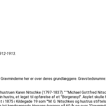
1912-1913.
 Gravminderne her er over deres grundlæggere. Gravstedsnumre:
struen Karen Nitschke (1797-1837). '' ''Michael Gottfred Nitschk
 hustru, et legat til opførelse af et "Borgerasyl". Asylet skull
i 1875 i Kildegade 19 som '''M. G. Nitschkes og hustrus stiftelse'
g let handicappede Horsens-borgere på 60 år og over. ''Gravmin