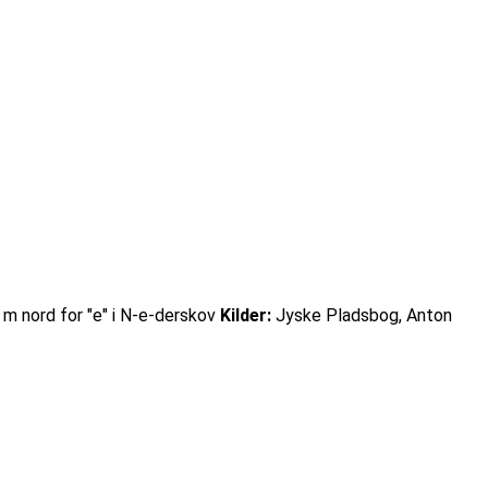
0 m nord for "e" i N-e-derskov
Kilder:
Jyske Pladsbog, Anton