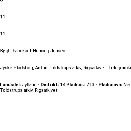
11
11
Bøgh: Fabrikant Henning Jensen
Jyske Pladsbog, Anton Toldstrups arkiv, Rigsarkivet. Telegramko
Landsdel:
Jylland -
Distrikt:
14
Pladsnr.:
213 -
Pladsnavn:
Ned
Toldstrups arkiv, Rigsarkivet.