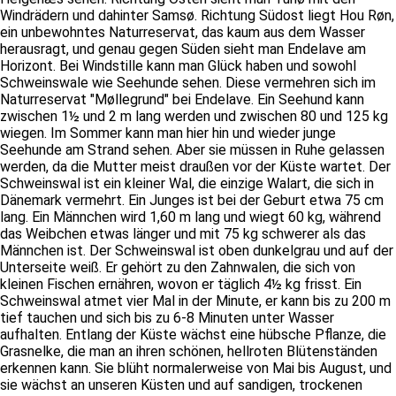
Windrädern und dahinter Samsø. Richtung Südost liegt Hou Røn,
ein unbewohntes Naturreservat, das kaum aus dem Wasser
herausragt, und genau gegen Süden sieht man Endelave am
Horizont. Bei Windstille kann man Glück haben und sowohl
Schweinswale wie Seehunde sehen. Diese vermehren sich im
Naturreservat "Møllegrund" bei Endelave. Ein Seehund kann
zwischen 1½ und 2 m lang werden und zwischen 80 und 125 kg
wiegen. Im Sommer kann man hier hin und wieder junge
Seehunde am Strand sehen. Aber sie müssen in Ruhe gelassen
werden, da die Mutter meist draußen vor der Küste wartet. Der
Schweinswal ist ein kleiner Wal, die einzige Walart, die sich in
Dänemark vermehrt. Ein Junges ist bei der Geburt etwa 75 cm
lang. Ein Männchen wird 1,60 m lang und wiegt 60 kg, während
das Weibchen etwas länger und mit 75 kg schwerer als das
Männchen ist. Der Schweinswal ist oben dunkelgrau und auf der
Unterseite weiß. Er gehört zu den Zahnwalen, die sich von
kleinen Fischen ernähren, wovon er täglich 4½ kg frisst. Ein
Schweinswal atmet vier Mal in der Minute, er kann bis zu 200 m
tief tauchen und sich bis zu 6-8 Minuten unter Wasser
aufhalten. Entlang der Küste wächst eine hübsche Pflanze, die
Grasnelke, die man an ihren schönen, hellroten Blütenständen
erkennen kann. Sie blüht normalerweise von Mai bis August, und
sie wächst an unseren Küsten und auf sandigen, trockenen