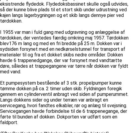
eksistrende flydedok. Flydedoksbassinet skulle også udvides,
så der kunne blive plads til et stort skib under udrustning ved
kajen langs lagerbygningen og et skib langs dennye pier ved
tørdokken.
I 1955 var man i fuld gang med udgravning og anlæggelse af
tørdokken, der ventedes færdig omkring maj 1957. Tørdokken
blev176 m lang og med en fri bredde på 25 m. Dokken var i
sydsiden forsynet med en nedkørselstunnel for transport af
materialer til og fra et dokket skibs nedre områder. Dokken
havde 6 trappenedgange, der var forsynet med vandtætte
døre, således at trappegangene var tørre når dokken var fyldt
med vand.
Et pumpesystem bestående af 3 stk. propelpumper kunne
tømme dokken på ca. 2 timer uden skib. Fyldningen foregik
gennem en cylinderventil anbragt ved siden af pumperummet.
Langs dokkens sider og under terræn var anbragt en
servicegang, hvori fandtes elkabler, rør og anlæg til svejsning.
Servicegangen havde forbindelse til de 6 trappenegange, der
førte til bunden af dokken. Dokporten var udført som en
faldport.