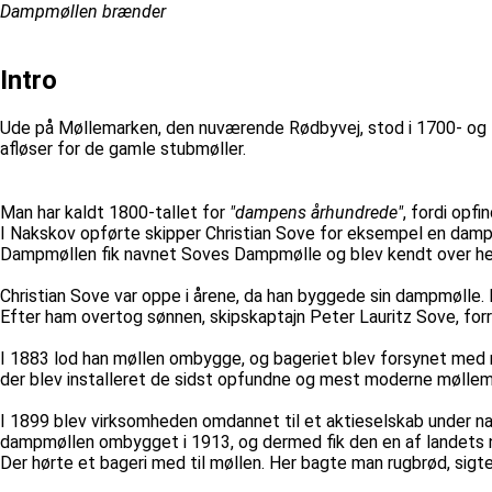
Dampmøllen brænder
Intro
Ude på Møllemarken, den nuværende Rødbyvej, stod i 1700- og 1
afløser for de gamle stubmøller.
Man har kaldt 1800-tallet for
"dampens århundrede"
, fordi opf
I Nakskov opførte skipper Christian Sove for eksempel en damp
Dampmøllen fik navnet Soves Dampmølle og blev kendt over hele 
Christian Sove var oppe i årene, da han byggede sin dampmølle. 
Efter ham overtog sønnen, skipskaptajn Peter Lauritz Sove, forre
I 1883 lod han møllen ombygge, og bageriet blev forsynet med m
der blev installeret de sidst opfundne og mest moderne møllema
I 1899 blev virksomheden omdannet til et aktieselskab under na
dampmøllen ombygget i 1913, og dermed fik den en af landets n
Der hørte et bageri med til møllen. Her bagte man rugbrød, sig