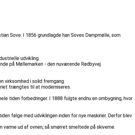
ristian Sove. I 1856 grundlagde han Soves Dampmølle, som
strielle udvikling.
ående på Møllemarken - den nuværende Rødbyvej.
en virksomhed i solid fremgang.
riet trængtes til at moderniseres.
ele tiden forbedringer. I 1888 fulgte endnu en ombygning, hvor
den følge med udviklingen inden for nye maskiner. Derfor blev
om varme ud af ovnen, så smørret smeltede på skiverne.