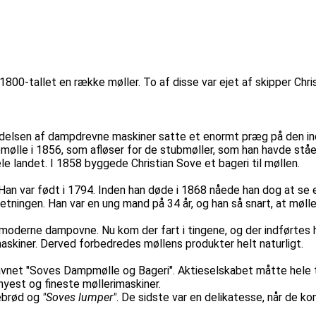
800-tallet en række møller. To af disse var ejet af skipper Ch
indelsen af dampdrevne maskiner satte et enormt præg på den indu
mølle i 1856, som afløser for de stubmøller, som han havde st
landet. I 1858 byggede Christian Sove et bageri til møllen.
Han var født i 1794. Inden han døde i 1868 nåede han dog at se 
tningen. Han var en ung mand på 34 år, og han så snart, at mølle
oderne dampovne. Nu kom der fart i tingene, og der indførtes h
skiner. Derved forbedredes møllens produkter helt naturligt.
vnet "Soves Dampmølle og Bageri". Aktieselskabet måtte hele ti
yest og fineste møllerimaskiner.
tebrød og
"Soves lumper"
. De sidste var en delikatesse, når de k