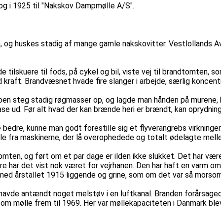
og i 1925 til "Nakskov Dampmølle A/S".
 og huskes stadig af mange gamle nakskovitter. Vestlollands Av
ilskuere til fods, på cykel og bil, viste vej til brandtomten, so
kraft. Brandvæsnet hvade fire slanger i arbejde, særlig koncentr
 siloen steg stadig røgmasser op, og lagde man hånden på murene
rase ud. Før alt hvad der kan brænde heri er brændt, kan oprydni
bedre, kunne man godt forestille sig et flyverangrebs virkninger
e fra maskinerne, der lå overophedede og totalt ødelagte mell
omten, og ført om et par dage er ilden ikke slukket. Det har v
re har det vist nok været for vejrhanen. Den har haft en varm om
med årstallet 1915 liggende og grine, som om det var så morsomt
havde antændt noget melstøv i en luftkanal. Branden forårsaged
 mølle frem til 1969. Her var møllekapaciteten i Danmark blevet