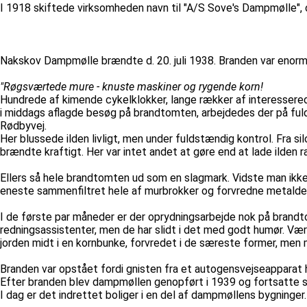
I 1918 skiftede virksomheden navn til "A/S Sove's Dampmølle", 
Nakskov Dampmølle brændte d. 20. juli 1938. Branden var enorm,
"Røgsværtede mure - knuste maskiner og rygende korn!
Hundrede af kimende cykelklokker, lange rækker af interesserede t
i middags aflagde besøg på brandtomten, arbejdedes der på fuld 
Rødbyvej.
Her blussede ilden livligt, men under fuldstændig kontrol. Fra
brændte kraftigt. Her var intet andet at gøre end at lade ilden 
Ellers så hele brandtomten ud som en slagmark. Vidste man ikke 
eneste sammenfiltret hele af murbrokker og forvredne metaldel
I de første par måneder er der oprydningsarbejde nok på brandt
redningsassistenter, men de har slidt i det med godt humør. Vær
jorden midt i en kornbunke, forvredet i de særeste former, men 
Branden var opstået fordi gnisten fra et autogensvejseapparat 
Efter branden blev dampmøllen genopført i 1939 og fortsatte som
I dag er det indrettet boliger i en del af dampmøllens bygninger.