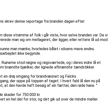
is skrev denne reportage fra branden dagen efter:
m disse strømme af folk i går viste, hvor selve branden var. Da vi
erede man sig om mellageret, der ligger, eller rettere lå ud mod
, kunne man mærke, hvorledes bålet i siloens mave endnu
ngsarbejdet ikke begynde.
. Ruinerne stod nøgne og røgsværtede, og i deres indre lå et
em brændte bjælker, der lignede afbrændte tændstikker.
æret en drøj omgang for brandvæsnet og Falcks
gang, der oppe på toppen af taget. I hvert fald lå den nu på
, at den havde haft besøg af sin fætter, den røde hane. "
e skader for 750.000 kr.
 en hel del for stor, og det gik ud over de mindre møller.