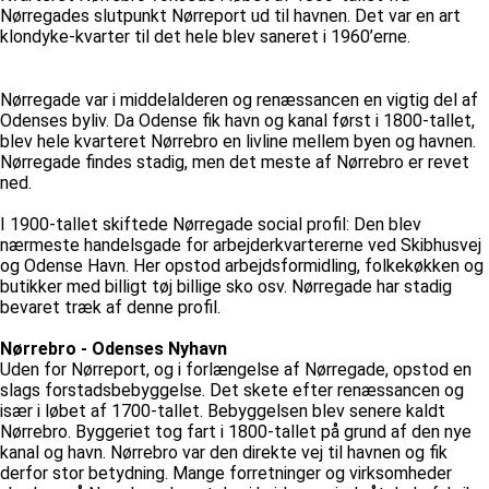
Nørregades slutpunkt Nørreport ud til havnen. Det var en art
klondyke-kvarter til det hele blev saneret i 1960’erne.
Nørregade var i middelalderen og renæssancen en vigtig del af
Odenses byliv. Da Odense fik havn og kanal først i 1800-tallet,
blev hele kvarteret Nørrebro en livline mellem byen og havnen.
Nørregade findes stadig, men det meste af Nørrebro er revet
ned.
I 1900-tallet skiftede Nørregade social profil: Den blev
nærmeste handelsgade for arbejderkvartererne ved Skibhusvej
og Odense Havn. Her opstod arbejdsformidling, folkekøkken og
butikker med billigt tøj billige sko osv. Nørregade har stadig
bevaret træk af denne profil.
Nørrebro - Odenses Nyhavn
Uden for Nørreport, og i forlængelse af Nørregade, opstod en
slags forstadsbebyggelse. Det skete efter renæssancen og
især i løbet af 1700-tallet. Bebyggelsen blev senere kaldt
Nørrebro. Byggeriet tog fart i 1800-tallet på grund af den nye
kanal og havn. Nørrebro var den direkte vej til havnen og fik
derfor stor betydning. Mange forretninger og virksomheder