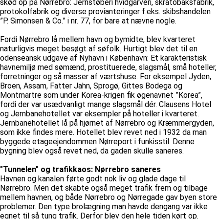
skød op på Nørrebro: Jernstøberi hvidgarveri, skråtobaksfabrik,
protokolfabrik og diverse provianteringer f.eks. skibshandelen
”P. Simonsen & Co.” i nr. 77, for bare at nævne nogle.
Fordi Nørrebro lå mellem havn og bymidte, blev kvarteret
naturligvis meget besøgt af søfolk. Hurtigt blev det til en
odenseansk udgave af Nyhavn i København: Et karakteristisk
havnemiljø med sømænd, prostituerede, slagsmål, små hoteller,
forretninger og så masser af værtshuse. For eksempel Jyden,
Broen, Assam, Fatter Jahn, Sprogø, Gittes Bodega og
Montmartre som under Korea-krigen fik øgenavnet ”Korea”,
fordi der var usædvanligt mange slagsmål dér. Clausens Hotel
og Jernbanehotellet var eksempler på hoteller i kvarteret.
Jernbanehotellet lå på hjørnet af Nørrebro og Kræmmergyden,
som ikke findes mere. Hotellet blev revet ned i 1932 da man
byggede etageejendommen Nørreport i funkisstil. Denne
bygning blev også revet ned, da gaden skulle saneres.
"Tunnelen" og trafikkaos: Nørrebro saneres
Havnen og kanalen førte godt nok liv og glade dage til
Nørrebro. Men det skabte også meget trafik frem og tilbage
mellem havnen, og både Nørrebro og Nørregade gav byen store
problemer. Den type brolægning man havde dengang var ikke
egnet til så tung trafik. Derfor blev den hele tiden kørt op.