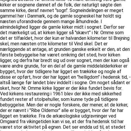
kirker er sognene dannet af de folk, der naturligt søgte den
samme kirke, deraf navnet "sogn". Sogneindelingen er meget
gammel her i Danmark, og de gamle sogneskel har holdt sig
næsten uforandrede gennem mange århundrede. I
almindelighed ligger de gamle kirker midt i sognet. Derfor ser
det mærkeligt ud, at kirken ligger så "skævt" i Nr. Omme som
det er tilfældet, hvor der kun er halvanden kilometer til Brejning
skel, men næsten otte kilometer til Vind skel. Det er
nærliggende at antage, at grunden ganske enkelt er den, at den
første bebyggelse har været omkring det sted, hvor kirken
ligger, og derfra har bredt sig ud over sognet, men der kan også
være andre grunde, for en del af de gamle middelalderkirker er
bygget, hvor der tidligere har ligget en trækirke og nogle af
disse er opført, hvor der har ligget en "helligdom" i hedensk tid, -
altså længe før landet blev inddelt i sogne. Om noget sådant er
sket, hvor Nr. Omme kirke ligger er der ikke fundet bevis for.
Ved kirkens restaurering i 1961 blev der ikke med sikkerhed
fundet rester af stolpehuller, som kunne tyde på tidligere
bebyggelse. Men der er nogle forskere, der mener, at de kirker,
der er nævnt i "Ribe Oldemor" alle er bygget, hvor der før har
ligget en trækirke. Fra de arkæologiske udgravninger ved
Omgaard fra vikingetiden kan vi se, at der fra hedensk tid har
været stor aktivitet på egnen. Det ser endda ud til, at stedet