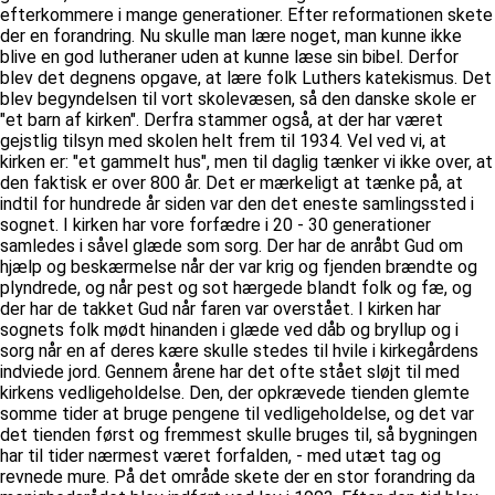
efterkommere i mange generationer. Efter reformationen skete
der en forandring. Nu skulle man lære noget, man kunne ikke
blive en god lutheraner uden at kunne læse sin bibel. Derfor
blev det degnens opgave, at lære folk Luthers katekismus. Det
blev begyndelsen til vort skolevæsen, så den danske skole er
"et barn af kirken". Derfra stammer også, at der har været
gejstlig tilsyn med skolen helt frem til 1934. Vel ved vi, at
kirken er: "et gammelt hus", men til daglig tænker vi ikke over, at
den faktisk er over 800 år. Det er mærkeligt at tænke på, at
indtil for hundrede år siden var den det eneste samlingssted i
sognet. I kirken har vore forfædre i 20 - 30 generationer
samledes i såvel glæde som sorg. Der har de anråbt Gud om
hjælp og beskærmelse når der var krig og fjenden brændte og
plyndrede, og når pest og sot hærgede blandt folk og fæ, og
der har de takket Gud når faren var overstået. I kirken har
sognets folk mødt hinanden i glæde ved dåb og bryllup og i
sorg når en af deres kære skulle stedes til hvile i kirkegårdens
indviede jord. Gennem årene har det ofte stået sløjt til med
kirkens vedligeholdelse. Den, der opkrævede tienden glemte
somme tider at bruge pengene til vedligeholdelse, og det var
det tienden først og fremmest skulle bruges til, så bygningen
har til tider nærmest været forfalden, - med utæt tag og
revnede mure. På det område skete der en stor forandring da