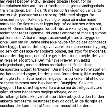
har været beboet endnu længere tilbage i tiden, for da
kirkepladsen blev asfalteret fandt man en jernudvindingsplads
fra jernalderen. Den lå ca. 10 meter ud fra lågen og var ca. to
meter dyb. pladsen var ret stor og fyldt med slagger fra
jernsmeltningen. Kirkens placering er også på anden måde
mærkelig. De fleste kirker ligger højt, så de kan ses viden om,
men Nr. Omme kirke ligger for det første ikke højt og for det
andet har stedet i gammel tid været omgivet af mose g sumpe
på flere sider. Altså et meget usædvanligt sted at bygge en
kirke. Selv om Nr. Omme kirke ikke havde tårn da det oprindeligt
blev bygget, så har det alligevel været en imponerende bygning,
og selv om det ikke var sognets bønder, der stod for byggeriet,
så var det dog dem, der måtte gøre det store arbejde, det var
at rejse et sådant hus. Det må have krævet en vældig
arbejdsindsats, med datidens redskaber at få alle disse
kampesten hugget til "kvadre". Der må også være foretaget en
del kørsel med vogne, for det kunne formodentlig ikke undgås,
at nogle sten måtte hentes langvejs fra, og kalken til at holde
stenene sammen med blev hentet i Daugbjerg. Selv om
byggeriet har strakt sig over flere år så må det alligevel være
gået ud over bøndernes daglige arbejde, og da
befolkningstallet ikke var ret stort blev arbejdsbyrden for den
enkelte det større. Resultatet blev da også, at de fik rejst et
gudshus, der kom til at stå som samlingssted for deres